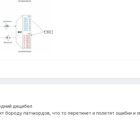
ледний децибел
ит бороду патчкордов, что то переткнет и полетят ошибки и л