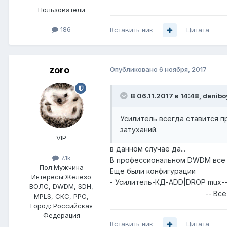
Пользователи
186
Вставить ник
Цитата
zoro
Опубликовано
6 ноября, 2017
В 06.11.2017 в 14:48,
denibo
Усилитель всегда ставится п
затуханий.
VIP
в данном случае да...
7.1k
В профессиональном DWDM все ра
Пол:
Мужчина
Еще были конфигурации
Интересы:
Железо
- Усилитель-КД-ADD|DROP mux-
ВОЛС, DWDM, SDH,
-- Все остальные цвет
MPLS, СКС, РРС,
Город:
Российская
Федерация
Вставить ник
Цитата