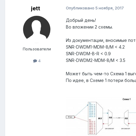
jett
Опубликовано
5 ноября, 2017
Добрый день!
Во вложении 2 схемы.
Из документации, вносимые пот
SNR-DWDM1-MDM-8/M < 4.2
Пользователи
SNR-DWDM-B-R < 0.9
SNR-DWDM2-MDM-8/M < 3.5
4
Может быть чем-то Схема 1 выг
По идее, в Схеме 1 потери больш