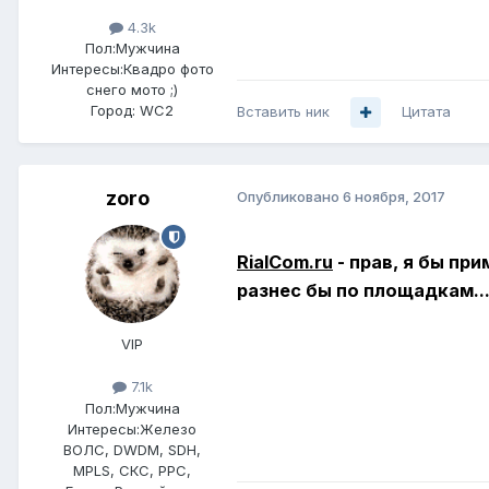
4.3k
Пол:
Мужчина
Интересы:
Квадро фото
снего мото ;)
Город:
WC2
Вставить ник
Цитата
zoro
Опубликовано
6 ноября, 2017
RialCom.ru
- прав,
я бы прим
разнес бы по площадкам..
VIP
7.1k
Пол:
Мужчина
Интересы:
Железо
ВОЛС, DWDM, SDH,
MPLS, СКС, РРС,