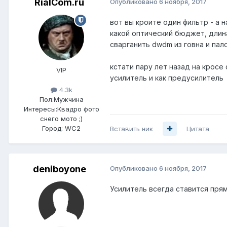
RialCom.ru
Опубликовано
6 ноября, 2017
вот вы кроите один фильтр - а 
какой оптический бюджет, длин
сварганить dwdm из говна и пал
кстати пару лет назад на кросе
VIP
усилитель и как предусилитель
4.3k
Пол:
Мужчина
Интересы:
Квадро фото
снего мото ;)
Город:
WC2
Вставить ник
Цитата
deniboyone
Опубликовано
6 ноября, 2017
Усилитель всегда ставится прям