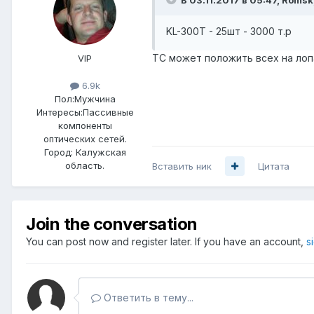
KL-300T - 25шт - 3000 т.р
ТС может положить всех на лопа
VIP
6.9k
Пол:
Мужчина
Интересы:
Пассивные
компоненты
оптических сетей.
Город:
Калужская
область.
Вставить ник
Цитата
Join the conversation
You can post now and register later. If you have an account,
s
Ответить в тему...