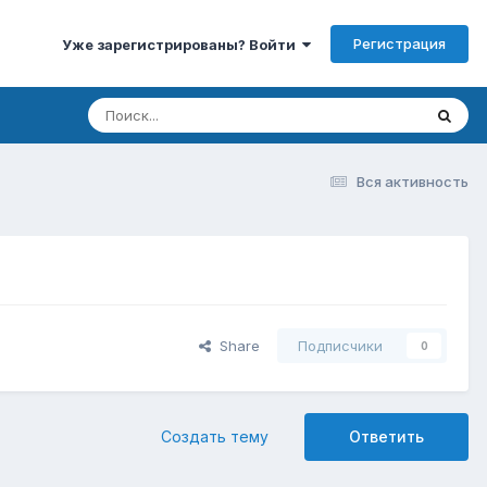
Регистрация
Уже зарегистрированы? Войти
Вся активность
Share
Подписчики
0
Создать тему
Ответить