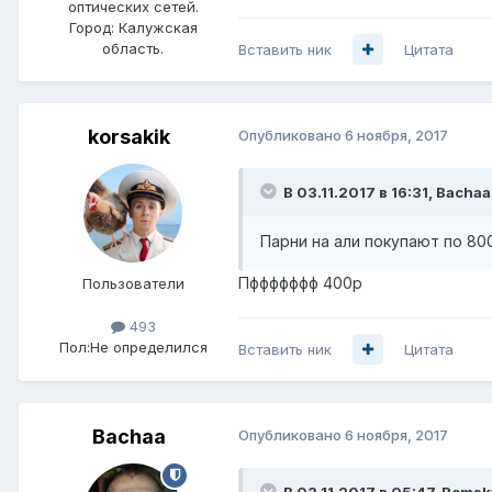
оптических сетей.
Город:
Калужская
область.
Вставить ник
Цитата
korsakik
Опубликовано
6 ноября, 2017
В 03.11.2017 в 16:31,
Bachaa
Парни на али покупают по 80
Пффффффф 400р
Пользователи
493
Пол:
Не определился
Вставить ник
Цитата
Bachaa
Опубликовано
6 ноября, 2017
В 03.11.2017 в 05:47,
Romsk