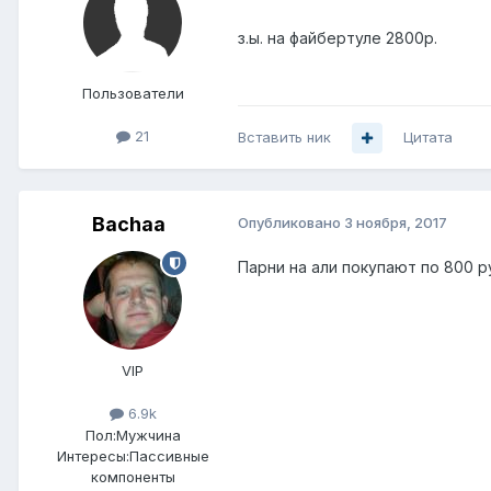
з.ы. на файбертуле 2800р.
Пользователи
21
Вставить ник
Цитата
Bachaa
Опубликовано
3 ноября, 2017
Парни на али покупают по 800 р
VIP
6.9k
Пол:
Мужчина
Интересы:
Пассивные
компоненты