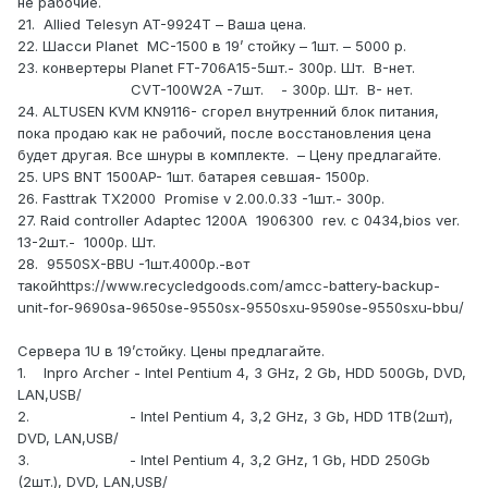
не рабочие.
21. Allied Telesyn AT-9924T – Ваша цена.
22. Шасси Planet MC-1500 в 19’ стойку – 1шт. – 5000 р.
23. конвертеры Planet FT-706A15-5шт.- 300р. Шт. B-нет.
CVT-100W2A -7шт. - 300р. Шт. B- нет.
24. ALTUSEN KVM KN9116- сгорел внутренний блок питания,
пока продаю как не рабочий, после восстановления цена
будет другая. Все шнуры в комплекте. – Цену предлагайте.
25. UPS BNT 1500AP- 1шт. батарея севшая- 1500р.
26. Fasttrak TX2000 Promise v 2.00.0.33 -1шт.- 300р.
27. Raid controller Adaptec 1200A 1906300 rev. c 0434,bios ver.
13-2шт.- 1000р. Шт.
28. 9550SX-BBU -1шт.4000р.-вот
такойhttps://www.recycledgoods.com/amcc-battery-backup-
unit-for-9690sa-9650se-9550sx-9550sxu-9590se-9550sxu-bbu/
Сервера 1U в 19’стойку. Цены предлагайте.
1. Inpro Archer - Intel Pentium 4, 3 GHz, 2 Gb, HDD 500Gb, DVD,
LAN,USB/
2. - Intel Pentium 4, 3,2 GHz, 3 Gb, HDD 1TB(2шт),
DVD, LAN,USB/
3. - Intel Pentium 4, 3,2 GHz, 1 Gb, HDD 250Gb
(2шт.), DVD, LAN,USB/