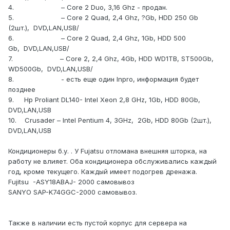
4. – Core 2 Duo, 3,16 Ghz - продан.
5. – Core 2 Quad, 2,4 Ghz, ?Gb, HDD 250 Gb
(2шт.), DVD,LAN,USB/
6. – Core 2 Quad, 2,4 Ghz, 1Gb, HDD 500
Gb, DVD,LAN,USB/
7. – Core 2, 2,4 Ghz, 4Gb, HDD WD1TB, ST500Gb,
WD500Gb, DVD,LAN,USB/
8. - есть еще один Inpro, информация будет
позднее
9. Hp Proliant DL140- Intel Xeon 2,8 GHz, 1Gb, HDD 80Gb,
DVD,LAN,USB
10. Crusader – Intel Pentium 4, 3GHz, 2Gb, HDD 80Gb (2шт.),
DVD,LAN,USB
Кондиционеры б.у. . У Fujatsu отломана внешняя шторка, на
работу не влияет. Оба кондиционера обслуживались каждый
год, кроме текущего. Каждый имеет подогрев дренажа.
Fujitsu -ASY18ABAJ- 2000 самовывоз
SANYO SAP-K74GGC-2000 самовывоз.
Также в наличии есть пустой корпус для сервера на