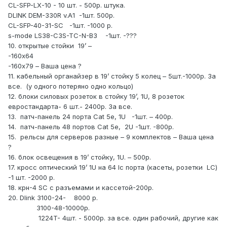
CL-SFP-LX-10 - 10 шт. - 500р. штука.
DLINK DEM-330R v.A1 -1шт. 500р.
CL-SFP-40-31-SC -1шт. -1000 р.
s-mode LS38-C3S-TC-N-B3 -1шт. -???
10. открытые стойки 19’ –
-160х64
-160х79 – Ваша цена ?
11. кабельный органайзер в 19’ стойку 5 колец – 5шт.-1000р. За
все. (у одного потеряно одно кольцо)
12. блоки силовых розеток в стойку 19’, 1U, 8 розеток
евростандарта- 6 шт.- 2400р. За все.
13. патч-панель 24 порта Cat 5e, 1U -1шт. – 400р.
14. патч-панель 48 портов Cat 5e, 2U -1шт. -800р.
15. рельсы для серверов разные – 9 комплектов – Ваша цена
?
16. блок освещения в 19’ стойку, 1U. – 500р.
17. кросс оптический 19’ 1U на 64 lc порта (касеты, розетки LC)
-1 шт. -2000 р.
18. крн-4 SC с разъемами и кассетой-200р.
20. Dlink 3100-24- 8000 р.
3100-48-10000р.
1224T- 4шт. - 5000р. за все. один рабочий, другие как