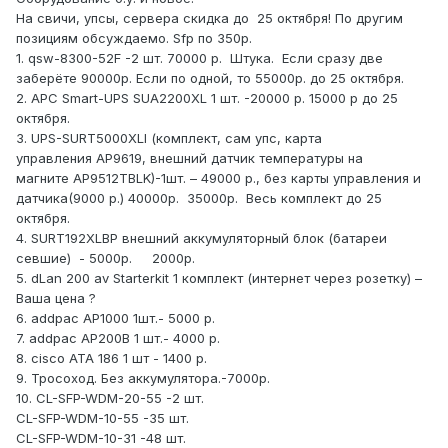
На свичи, упсы, сервера скидка до 25 октября! По другим
позициям обсуждаемо. Sfp по 350р.
1. qsw-8300-52F -2 шт. 70000 р. Штука. Если сразу две
заберёте 90000р. Если по одной, то 55000р. до 25 октября.
2. APC Smart-UPS SUA2200XL 1 шт. -20000 р. 15000 р до 25
октября.
3. UPS-SURT5000XLI (комплект, сам упс, карта
управления AP9619, внешний датчик температуры на
магните AP9512TBLK)-1шт. – 49000 р., без карты управления и
датчика(9000 р.) 40000р. 35000р. Весь комплект до 25
октября.
4. SURT192XLBP внешний аккумуляторный блок (батареи
севшие) - 5000р. 2000р.
5. dLan 200 av Starterkit 1 комплект (интернет через розетку) –
Ваша цена ?
6. addpac AP1000 1шт.- 5000 р.
7. addpac AP200B 1 шт.- 4000 р.
8. cisco ATA 186 1 шт - 1400 р.
9. Тросоход. Без аккумулятора.-7000р.
10. CL-SFP-WDM-20-55 -2 шт.
CL-SFP-WDM-10-55 -35 шт.
CL-SFP-WDM-10-31 -48 шт.