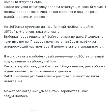
4Мбайта жмутся LZMA.
После запуска от нетфлоу совсем откажусь, в данный момент
netflow собирается с множества железок и они на грани
своей производительности.
На 30Гбитах суточные данные (считай netflow) в райне
35Гбайт. Что очень таки экономно.
Выборка через индексный файл сначала по дате. И довольно-
таки шустро по IP адресу получается выбрать трафик за
интересующий час-полчаса. В целом в минуту укладывается.
Я могу сказать изобрёл новый
велосипед
noSQL заточенный
под хранение и выборку netflow.
Как всё заработает, для Postgresql будет плагин, для выборки
и дальнейшего хитрого анализа трафика.
RADIUS использует freeradius + postgresql и поэтому такая
интеграция.
Может это когда-нибудь всё-таки заработает... как
задумывалось.