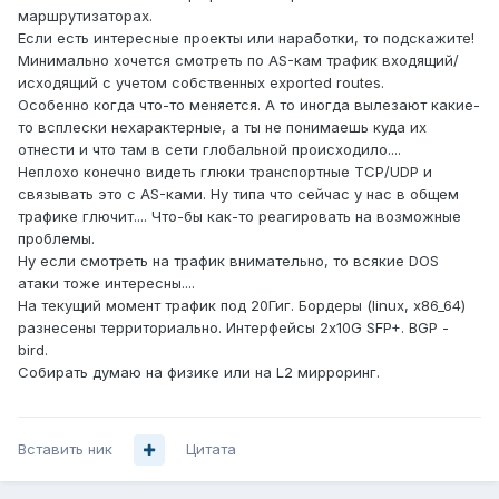
маршрутизаторах.
Если есть интересные проекты или наработки, то подскажите!
Минимально хочется смотреть по AS-кам трафик входящий/
исходящий с учетом собственных exported routes.
Особенно когда что-то меняется. А то иногда вылезают какие-
то всплески нехарактерные, а ты не понимаешь куда их
отнести и что там в сети глобальной происходило....
Неплохо конечно видеть глюки транспортные TCP/UDP и
связывать это с AS-ками. Ну типа что сейчас у нас в общем
трафике глючит.... Что-бы как-то реагировать на возможные
проблемы.
Ну если смотреть на трафик внимательно, то всякие DOS
атаки тоже интересны....
На текущий момент трафик под 20Гиг. Бордеры (linux, x86_64)
разнесены территориально. Интерфейсы 2x10G SFP+. BGP -
bird.
Собирать думаю на физике или на L2 мирроринг.
Вставить ник
Цитата