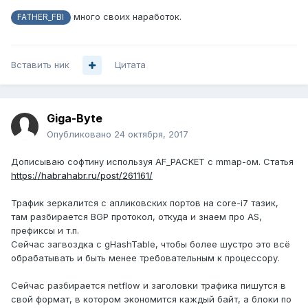
много своих наработок.
FATHER_FBI
Вставить ник
Цитата
Giga-Byte
Опубликовано
24 октября, 2017
Дописываю софтину используя AF_PACKET c mmap-ом. Статья
https://habrahabr.ru/post/261161/
Трафик зеркалится с апликовских портов на core-i7 тазик,
там разбирается BGP протокол, откуда и знаем про AS,
префиксы и т.п.
Сейчас загвоздка с gHashTable, чтобы более шустро это всё
обрабатывать и быть менее требовательным к процессору.
Сейчас разбирается netflow и заголовки трафика пишутся в
свой формат, в котором экономится каждый байт, а блоки по