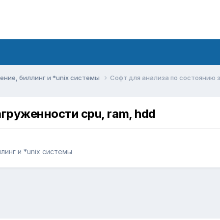
ние, биллинг и *unix системы
Софт для анализа по состоянию з
груженности cpu, ram, hdd
инг и *unix системы