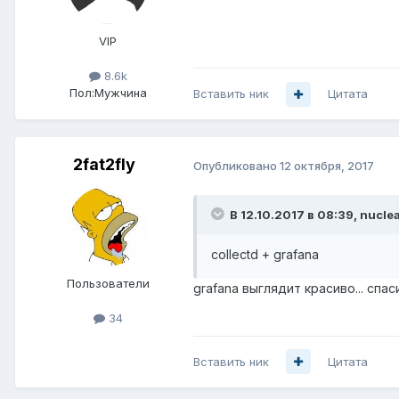
VIP
8.6k
Пол:
Мужчина
Вставить ник
Цитата
2fat2fly
Опубликовано
12 октября, 2017
В 12.10.2017 в 08:39,
nuclea
collectd + grafana
Пользователи
grafana выглядит красиво... спас
34
Вставить ник
Цитата