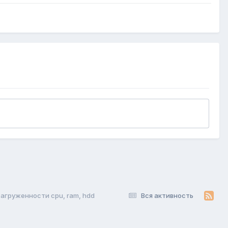
агруженности cpu, ram, hdd
Вся активность