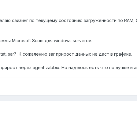
елаю сайзинг по текущему состоянию загруженности по RAM, 
аммы Microsoft Scom для windows serverov.
at, sar? К сожалению sar прирост данных не даст в графике.
рирост через agent zabbix. Но надеюсь есть что по лучше и 