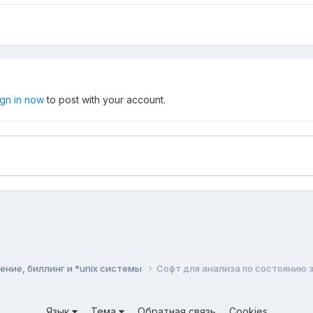
ign in now
to post with your account.
ние, биллинг и *unix системы
Софт для анализа по состоянию з
Язык
Тема
Обратная связь
Cookies