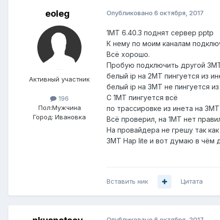
eoleg
Опубликовано
6 октября, 2017
1MT 6.40.3 поднят сервер pptp
К нему по моим каналам подключ
Всё хорошо.
Пробую подключить другой 3MT
белый ip на 2MT пингуется из ин
Активный участник
белый ip на 3MT не пингуется из
С 1MT пингуется всё
196
Пол:
Мужчина
по трассировке из инета на 3MT
Город:
Ивановка
Всё проверил, на 1MT нет прави
На провайдера не грешу так как
3MT Hap lite и вот думаю в чём д
Вставить ник
Цитата
Опубликовано
6 октября, 2017