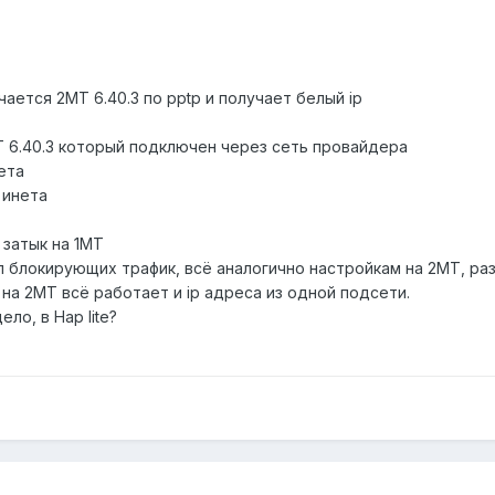
ается 2MT 6.40.3 по pptp и получает белый ip
 6.40.3 который подключен через сеть провайдера
ета
 инета
 затык на 1MT
л блокирующих трафик, всё аналогично настройкам на 2MT, ра
 на 2МТ всё работает и ip адреса из одной подсети.
ело, в Hap lite?