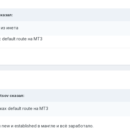
казал:
 из инета
default route на MT3
tsov
сказал:
ах default route на MT3
new и established в мангле и всё заработало.