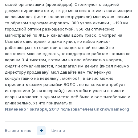
своей организации (провайдера). Столкнулся с задачей
документирования сети, т.к до меня никто этим в организации
не занимался (все в головах сотрудников) мне нужно каким-
то образом задокументировать 300 узлов активки , ~120 км
городской оптики разношёрстной, 350 км оптических
магистралей по ЖД и каналиям вдоль трасс. Смотрел на
Userside одно время и даже купил, но набор криво-
работающих пхп скриптов с неадекватной логикой не
позволяет многое сделать, техподдержка работает только по
первым 3-4 тикетам, потом им на вас абсолютно насрать,
сидят и отмалчиваются, предлагал им деньги (писал письмо
директору продавану) мол давайте нам телефонную
консультацию на недельку , молчок ! , в визио можно
отрисовать схемы распайки ВОЛС , но начальство требует
интерактива (а-ля юзерсайд) типа чтобы и узлы и оптика и
опоры и каналки в одном месте всё было и все тыкабельно и
кликабельно, хз что придумать !!!
Изменено
1 октября, 2017
пользователем unknownameorg
Вставить ник
Цитата