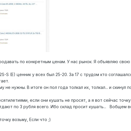
родавать по конкретным ценам. У нас рынок. Я объявляю свою
S-S (E) ценник у всех был 25-20. За 17 с трудом кто соглашал
тает.
 не нужны. В итоге он пол года толкал их, толкал... и скинул по 
ятилетиями, если они кушать не просят, а я вот сейчас точк
тдают по 3 рубля всего. Ибо склад просит кушать... Вобщем вс
очку возьму, Если что ;)