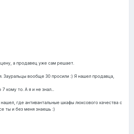
 цену, а продавец уже сам решает.
ся. Зауральцы вообще 30 просили :) Я нашел продавца,
7 кому то. А я и не знал...
у нашел, где антивантальные шкафы люксового качества с
е ты и без меня знаешь :)