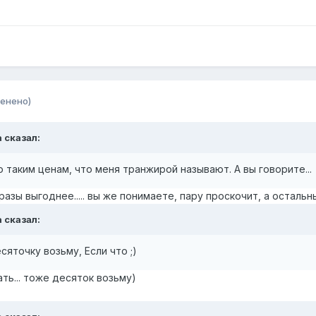
енено)
a
сказал:
о таким ценам, что меня транжирой называют. А вы говорите...
 разы выгоднее..... вы же понимаете, пару проскочит, а осталь
a
сказал:
сяточку возьму, Если что ;)
ть... тоже десяток возьму)