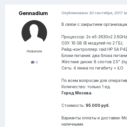
Gennadium
Опубликовано
30 сентября, 2017
(
В связи с закрытием организац
Процессор: 2х e5-2630v2 2.6GHz
ОЗУ: 16 GB (8 модулей по 2 ГБ);
Рейд-контроллер: raid HP SA P42
Новичок
Блоки питания: два блока питан
Жёсткие диски: 8 слотов 2.5" (п
0
Сеть: 4 линка по гигабиту + iLO
По всем вопросам для оператив
Количество: только 1 ед.
Город Москва.
Стоимость:
95 000 руб.
Варианты оплаты и доставки: Мо
наличными.