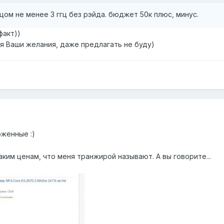
ом не менее 3 ггц без рэйда. бюджет 50к плюс, минус.
факт))
ая Ваши желания, даже предлагать не буду)
женные :)
аким ценам, что меня транжирой называют. А вы говорите...