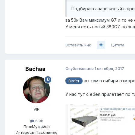
Подбираю аналогичный с проц
за 50к Вам максимум G7 и то не 
У меня есть новый 380G7, но зн
Вставить ник
Цитата
Bachaa
Опубликовано
1 октября, 2017
вы там в сибири отморо
Biofer
У нас тут с ебея прилетает по т
VIP
6.9k
Пол:
Мужчина
Интересы:
Пассивные