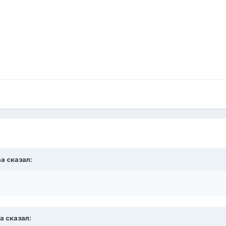
aa
сказал:
a
сказал: