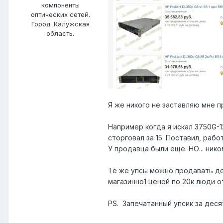
компоненты
оптических сетей.
Город:
Калужская
область.
Я же никого не заставляю мне п
Например когда я искал 3750G-12
сторговал за 15. Поставил, рабо
У продавца были еще. НО... никому
Те же упсы можно продавать дес
магазинно1 ценой по 20к люди о
PS. Запечатанный упсик за десят