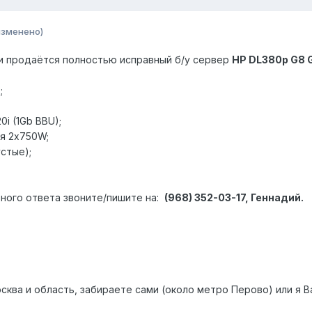
изменено)
ии продаётся полностью исправный б/у сервер
HP DL380p G8 
;
0i (1Gb BBU);
ия 2x750W;
устые);
ного ответа звоните/пишите на:
(968) 352-03-17, Геннадий.
сква и область, забираете сами (около метро Перово) или я 