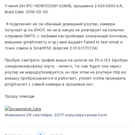
У меня
DH-IPC-HDW1220SP-0280B, прошивка 2.420.0000.4.R,
Build Date: 2016-05-05.
Я подключил её за обычный домашний роутер, камера
получает ip по DHCP, но ни в какую не реагирует на попытки
отправки SMTP, с любыми настройками (локальный почтовик,
внешние gmail\mail.ru и пр.) мне выдаёт Falied to test email и
тоже самое в SmartPSS (версия 2.01.0.t.170724)
Пробую смотреть трафик выше на шлюзе на 25 и 123 (пробую
синхронизировать) порту - ничего, т.е. как будто она через
роутер не маршрутизируется, но при этом на роутере http во
внешку пробрасывается и работает, утилит чтобы проверить
ping\tracert с самой камеры в прошивке нет.
Прошу помощи.
Изменено
29 сентября, 2017
пользователем hsvt