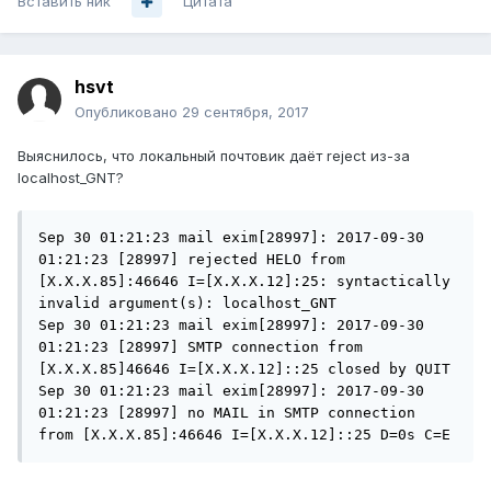
Вставить ник
Цитата
hsvt
Опубликовано
29 сентября, 2017
Выяснилось, что локальный почтовик даёт reject из-за
localhost_GNT?
Sep 30 01:21:23 mail exim[28997]: 2017-09-30 
01:21:23 [28997] rejected HELO from 
[X.X.X.85]:46646 I=[X.X.X.12]:25: syntactically 
invalid argument(s): localhost_GNT

Sep 30 01:21:23 mail exim[28997]: 2017-09-30 
01:21:23 [28997] SMTP connection from 
[X.X.X.85]46646 I=[X.X.X.12]::25 closed by QUIT

Sep 30 01:21:23 mail exim[28997]: 2017-09-30 
01:21:23 [28997] no MAIL in SMTP connection 
from [X.X.X.85]:46646 I=[X.X.X.12]::25 D=0s C=E