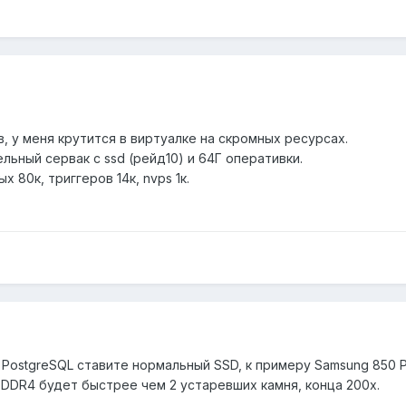
 у меня крутится в виртуалке на скромных ресурсах.
льный сервак с ssd (рейд10) и 64Г оперативки.
ых 80к, триггеров 14к, nvps 1к.
 PostgreSQL ставите нормальный SSD, к примеру Samsung 850 
+DDR4 будет быстрее чем 2 устаревших камня, конца 200х.