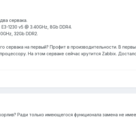
 два сервака.
n E3-1230 v5 @ 3.40GHz, 8Gb DDR4.
00GHz, 32Gb DDR2.
ого сервака на первый? Профит в производительности. В перв
процессору. На этом серваке сейчас крутится Zabbix. Досталс
ожорлив? Ради только имеющегося функционала замена не имеет