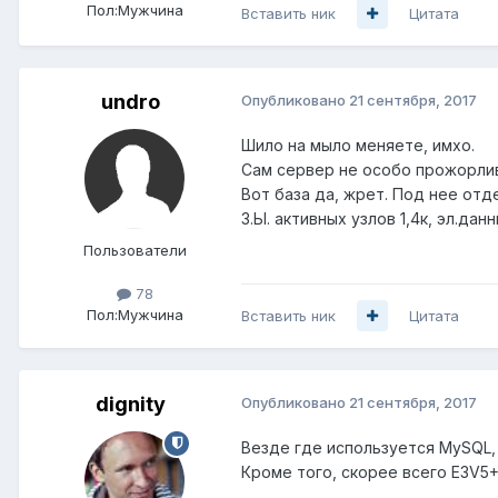
Пол:
Мужчина
Вставить ник
Цитата
undro
Опубликовано
21 сентября, 2017
Шило на мыло меняете, имхо.
Сам сервер не особо прожорлив,
Вот база да, жрет. Под нее отде
З.Ы. активных узлов 1,4к, эл.данн
Пользователи
78
Пол:
Мужчина
Вставить ник
Цитата
dignity
Опубликовано
21 сентября, 2017
Везде где используется MySQL,
Кроме того, скорее всего E3V5