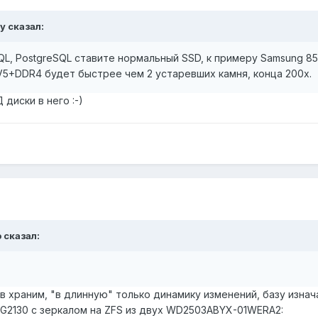
ty
сказал:
L, PostgreSQL ставите нормальный SSD, к примеру Samsung 85
V5+DDR4 будет быстрее чем 2 устаревших камня, конца 200х.
 диски в него :-)
o
сказал:
 храним, "в длинную" только динамику изменений, базу изна
G2130 с зеркалом на ZFS из двух WD2503ABYX-01WERA2: