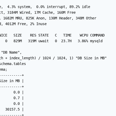
e,  4.3% system,  0.0% interrupt, 89.2% idle

ct, 3184M Wired, 17M Cache, 160M Free

, 1682M MRU, 825K Anon, 130M Header, 348M Other

, 4012M Free, 2% Inuse

NICE   SIZE    RES STATE   C   TIME    WCPU COMMAND

   0   829M   319M uwait   0  23.7H   3.86% mysqld

"DB Name",

th + index_length) / 1024 / 1024, 1) "DB Size in MB"

chema.tables

ma;

----------+

ize in MB |

----------+

      0.0 |

      0.7 |

      0.0 |

  30157.5 |

-----------+