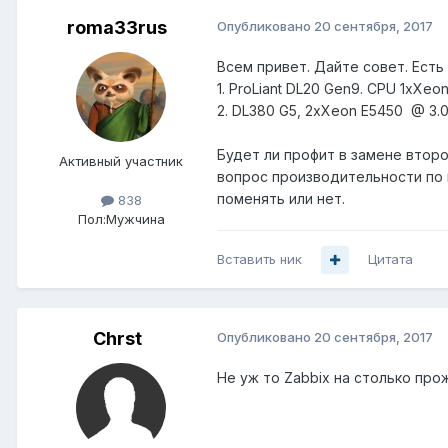
roma33rus
Опубликовано
20 сентября, 2017
Всем привет. Дайте совет. Есть
1. ProLiant DL20 Gen9. CPU 1xXeo
2. DL380 G5, 2xXeon E5450 @ 3.
Будет ли профит в замене втор
Активный участник
вопрос производительности по 
поменять или нет.
838
Пол:
Мужчина
Вставить ник
Цитата
Chrst
Опубликовано
20 сентября, 2017
Не уж то Zabbix на столько пр