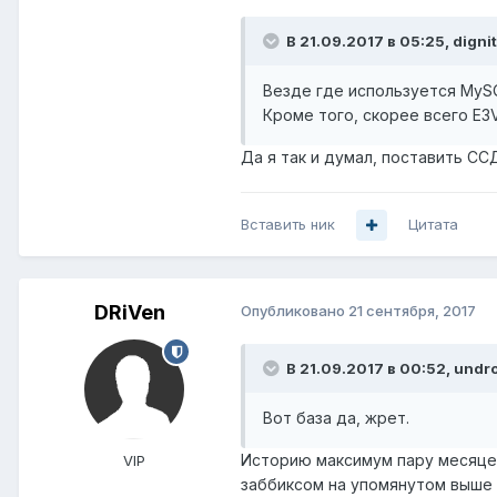
В 21.09.2017 в 05:25,
digni
Везде где используется MySQ
Кроме того, скорее всего E3
Да я так и думал, поставить ССД
Вставить ник
Цитата
DRiVen
Опубликовано
21 сентября, 2017
В 21.09.2017 в 00:52,
undr
Вот база да, жрет.
Историю максимум пару месяцев
VIP
заббиксом на упомянутом выше 