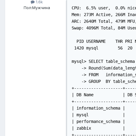
1.6k
Пол:
Мужчина
CPU:  6.5% user,  0.0% nic
Mem: 273M Active, 266M Ina
ARC: 2640M Total, 479M MFU
Swap: 4096M Total, 84M Used
  PID USERNAME    THR PRI 
 1420 mysql        56  20 
mysql> SELECT table_schema 
    -> Round(Sum(data_leng
    -> FROM   information_s
    -> GROUP  BY table_sche
+--------------------+-----
| DB Name            | DB S
+--------------------+-----
| information_schema |     
| mysql              |     
| performance_schema |     
| zabbix             |     
+--------------------+----