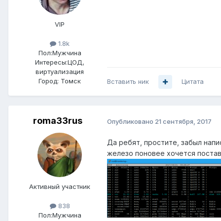
VIP
1.8k
Пол:
Мужчина
Интересы:
ЦОД,
виртуализация
Город:
Томск
Вставить ник
Цитата
roma33rus
Опубликовано
21 сентября, 2017
Да ребят, простите, забыл напис
железо поновее хочется постав
Активный участник
838
Пол:
Мужчина