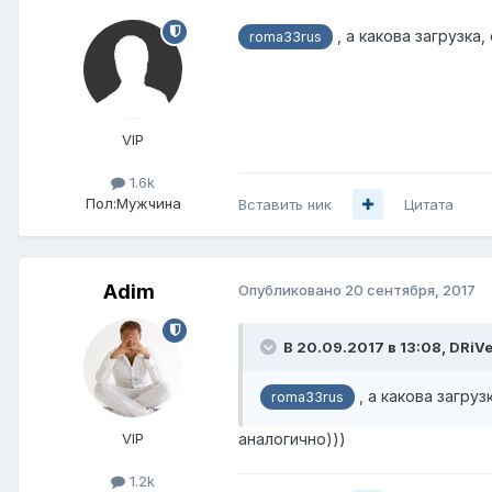
, а какова загрузка
roma33rus
VIP
1.6k
Пол:
Мужчина
Вставить ник
Цитата
Adim
Опубликовано
20 сентября, 2017
В 20.09.2017 в 13:08,
DRiV
, а какова загру
roma33rus
VIP
аналогично)))
1.2k