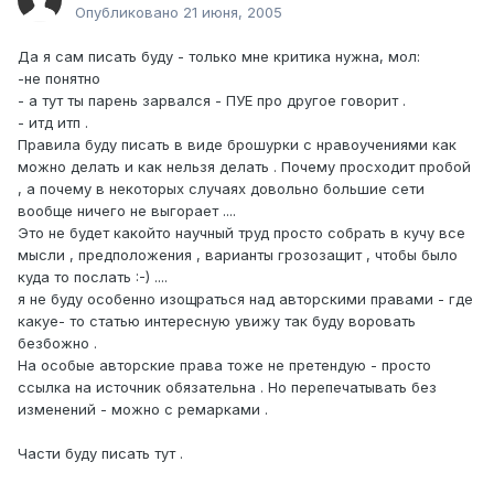
Опубликовано
21 июня, 2005
Да я сам писать буду - только мне критика нужна, мол:
-не понятно
- а тут ты парень зарвался - ПУЕ про другое говорит .
- итд итп .
Правила буду писать в виде брошурки с нравоучениями как
можно делать и как нельзя делать . Почему просходит пробой
, а почему в некоторых случаях довольно большие сети
вообще ничего не выгорает ....
Это не будет какойто научный труд просто собрать в кучу все
мысли , предположения , варианты грозозащит , чтобы было
куда то послать :-) ....
я не буду особенно изощраться над авторскими правами - где
какуе- то статью интересную увижу так буду воровать
безбожно .
На особые авторские права тоже не претендую - просто
ссылка на источник обязательна . Но перепечатывать без
изменений - можно с ремарками .
Части буду писать тут .