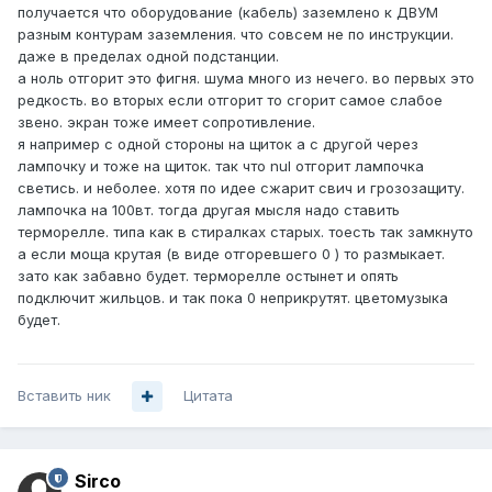
получается что оборудование (кабель) заземлено к ДВУМ
разным контурам заземления. что совсем не по инструкции.
даже в пределах одной подстанции.
а ноль отгорит это фигня. шума много из нечего. во первых это
редкость. во вторых если отгорит то сгорит самое слабое
звено. экран тоже имеет сопротивление.
я например с одной стороны на щиток а с другой через
лампочку и тоже на щиток. так что nul отгорит лампочка
светись. и неболее. хотя по идее сжарит свич и грозозащиту.
лампочка на 100вт. тогда другая мысля надо ставить
терморелле. типа как в стиралках старых. тоесть так замкнуто
а если моща крутая (в виде отгоревшего 0 ) то размыкает.
зато как забавно будет. терморелле остынет и опять
подключит жильцов. и так пока 0 неприкрутят. цветомузыка
будет.
Вставить ник
Цитата
Sirco