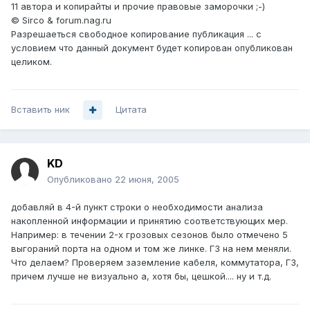
11 автора и копирайты и прочие правовые заморочки ;-)
© Sirco & forum.nag.ru
Разрешаеться свободное копирование публикация ... с
условием что данный документ будет копирован опубликован
целиком.
Вставить ник
Цитата
KD
Опубликовано
22 июня, 2005
добавляй в 4-й пункт строки о необходимости анализа
накопленной информации и принятию соответствующих мер.
Например: в течении 2-х грозовых сезонов было отмечено 5
выгораний порта на одном и том же линке. ГЗ на нем меняли.
Что делаем? Проверяем заземление кабеля, коммутатора, ГЗ,
причем лучше не визуально а, хотя бы, цешкой.... ну и т.д.