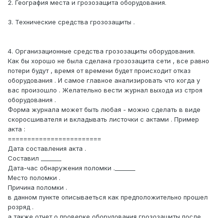
2. География места и грозозащита оборудования.
3. Технические средства грозозащиты .
4. Организационные средства грозозащиты оборудования.
Как бы хорошо не была сделана грозозащита сети , все равно
потери будут , время от времени будет происходит отказ
оборудования . И самое главное анализировать что когда у
вас произошло . Желательно вести журнал выхода из строя
оборудования .
Форма журнала может быть любая - можно сделать в виде
скоросшивателя и вкладывать листочки с актами . Пример
акта :
========================
Дата составления акта .
Составил _______
Дата-час обнаружения поломки ._______
Место поломки .
Причина поломки .
в данном пункте описываеться как предположительно прошел
розряд .
а также отчет о проверке оборудования грозозащиты после