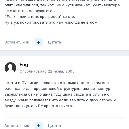
опять увеличился, так хоть не с нуля начинать учить монтера...
не этого так следующего...
"Лень - двигатель прогресса" хз кто.
Ну а уж покритиковать это нам никогда не в лом :).
Вставить ник
Цитата
Fog
Опубликовано
22 июня, 2005
кстати в ПУ нигде несказато о кольцах. тоесть там все
расписано для древовидной структуры. типа вот контур
заземления от него шина туду шина сюда. а в случае с
воздушками получается что если землить с двух сторон и
будет кольцо. а в ПУ про это ничего.
Вставить ник
Цитата