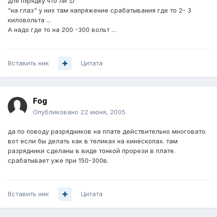
для пУрядку что ли :D
"на глаз" у них там напряжение срабатывания где то 2- 3
киловольта ...
А надо где то на 200 -300 вольт ...
Вставить ник
Цитата
Fog
Опубликовано
22 июня, 2005
да по поводу разрядников на плате действительно многовато.
вот если бы делать как в теликах на кинескопах. там
разрядники сделаны в виде тонкой прорези в плате.
срабатывает уже при 150-300в.
Вставить ник
Цитата