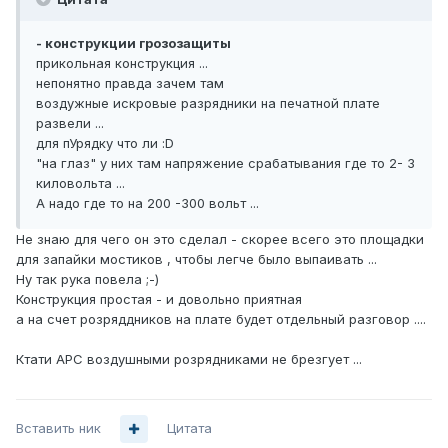
- конструкции грозозащиты
прикольная конструкция ...
непонятно правда зачем там
воздужные искровые разрядники на печатной плате
развели ...
для пУрядку что ли :D
"на глаз" у них там напряжение срабатывания где то 2- 3
киловольта ...
А надо где то на 200 -300 вольт ...
Не знаю для чего он это сделал - скорее всего это площадки
для запайки мостиков , чтобы легче было выпаивать ...
Ну так рука повела ;-)
Конструкция простая - и довольно приятная
а на счет розряддников на плате будет отдельный разговор ....
Ктати APC воздушными розрядниками не брезгует ...
Вставить ник
Цитата