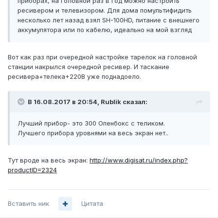
приборах, на головной раз в год можно настроить
ресивером и телевизором. Для дома помультифидить
несколько лет назад взял SH-100HD, питание с внешнего
аккумулятора или по кабелю, идеально на мой взгляд
Вот как раз при очередной настройке тарелок на головной
станции накрылся очередной ресивер. И таскание
ресивера+телека+220В уже поднадоело.
В 16.08.2017 в 20:54, Rublik сказал:
Лучший прибор- это 300 Опенбокс с теликом.
Лучшего прибора уровнями на весь экран нет..
Тут вроде на весь экран:
http://www.digisat.ru/index.php?
productID=2324
Вставить ник
Цитата