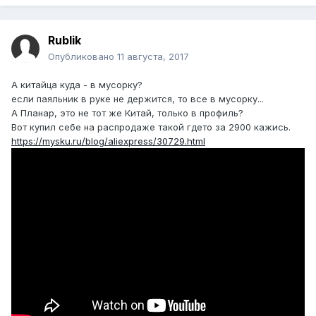
Rublik
Опубликовано
11 августа, 2017
А китайца куда - в мусорку?
если паяльник в руке не держится, то все в мусорку...
А Планар, это не тот же Китай, только в профиль?
Вот купил себе на распродаже такой гдето за 2900 кажись.
https://mysku.ru/blog/aliexpress/30729.html