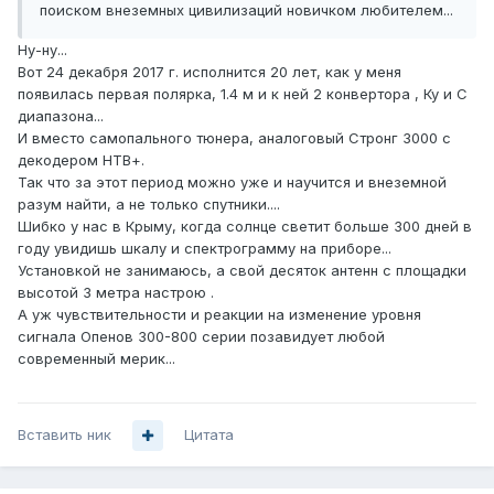
поиском внеземных цивилизаций новичком любителем...
Ну-ну...
Вот 24 декабря 2017 г. исполнится 20 лет, как у меня
появилась первая полярка, 1.4 м и к ней 2 конвертора , Ку и С
диапазона...
И вместо самопального тюнера, аналоговый Стронг 3000 с
декодером НТВ+.
Так что за этот период можно уже и научится и внеземной
разум найти, а не только спутники....
Шибко у нас в Крыму, когда солнце светит больше 300 дней в
году увидишь шкалу и спектрограмму на приборе...
Установкой не занимаюсь, а свой десяток антенн с площадки
высотой 3 метра настрою .
А уж чувствительности и реакции на изменение уровня
сигнала Опенов 300-800 серии позавидует любой
современный мерик...
Вставить ник
Цитата