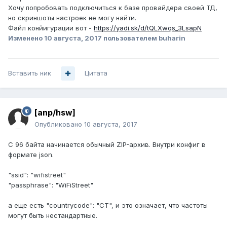
Хочу попробовать подключиться к базе провайдера своей ТД,
но скриншоты настроек не могу найти.
Файл конйигурации вот -
https://yadi.sk/d/tQLXwqs_3LsapN
Изменено
10 августа, 2017
пользователем buharin
Вставить ник
Цитата
[anp/hsw]
Опубликовано
10 августа, 2017
С 96 байта начинается обычный ZIP-архив. Внутри конфиг в
формате json.
"ssid": "wifistreet"
"passphrase": "WiFiStreet"
а еще есть "countrycode": "CT", и это означает, что частоты
могут быть нестандартные.