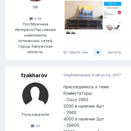
VIP
6.9k
Пол:
Мужчина
Интересы:
Пассивные
компоненты
оптических сетей.
Город:
Калужская
область.
Вставить ник
Цитата
fzakharov
Опубликовано
9 августа, 2017
присоединюсь к теме.
Коммутаторы:
- Cisco 2950
2000 в наличии 4шт
- 2960
Пользователи
4000 в наличии 2шт
- 2960G
30