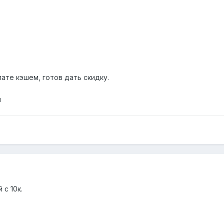
лате кэшем, готов дать скидку.
u
 с 10к.