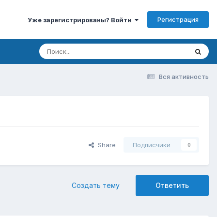
Регистрация
Уже зарегистрированы? Войти
Вся активность
Share
Подписчики
0
Создать тему
Ответить