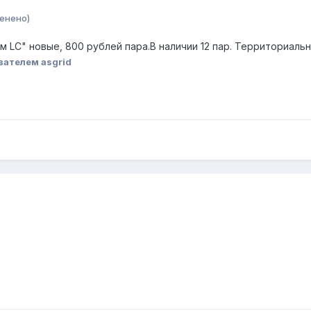
енено)
км LC" новые, 800 рублей пара.В наличии 12 пар. Территориал
вателем asgrid