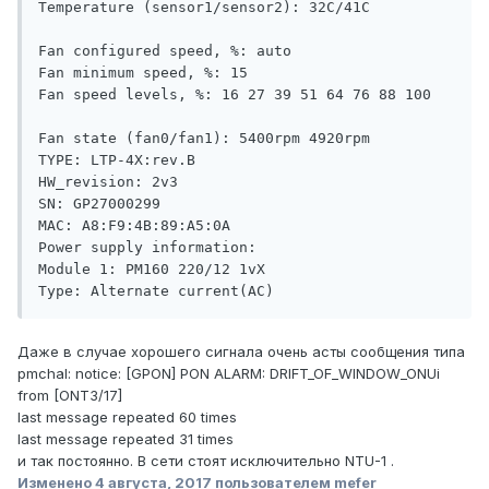
Temperature (sensor1/sensor2): 32C/41C

Fan configured speed, %: auto

Fan minimum speed, %: 15

Fan speed levels, %: 16 27 39 51 64 76 88 100

Fan state (fan0/fan1): 5400rpm 4920rpm

TYPE: LTP-4X:rev.B

HW_revision: 2v3

SN: GP27000299

MAC: A8:F9:4B:89:A5:0A

Power supply information:

Module 1: PM160 220/12 1vX

Type: Alternate current(AC)
Даже в случае хорошего сигнала очень асты сообщения типа
pmchal: notice: [GPON] PON ALARM: DRIFT_OF_WINDOW_ONUi
from [ONT3/17]
last message repeated 60 times
last message repeated 31 times
и так постоянно. В сети стоят исключительно NTU-1 .
Изменено
4 августа, 2017
пользователем mefer