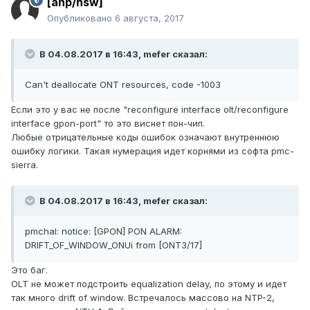
[anp/hsw]
Опубликовано
6 августа, 2017
В 04.08.2017 в 16:43, mefer сказал:
Can't deallocate ONT resources, code -1003
Если это у вас не после "reconfigure interface olt/reconfigure
interface gpon-port" то это виснет пон-чип.
Любые отрицательные коды ошибок означают внутреннюю
ошибку логики. Такая нумерация идет корнями из софта pmc-
sierra.
В 04.08.2017 в 16:43, mefer сказал:
pmchal: notice: [GPON] PON ALARM:
DRIFT_OF_WINDOW_ONUi from [ONT3/17]
Это баг.
OLT не может подстроить equalization delay, по этому и идет
так много drift of window. Встречалось массово на NTP-2,