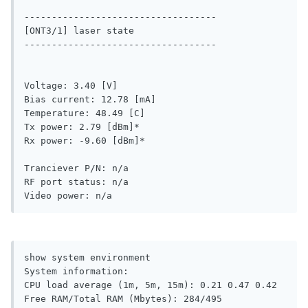
-----------------------------------

[ONT3/1] laser state

-----------------------------------

Voltage: 3.40 [V]

Bias current: 12.78 [mA]

Temperature: 48.49 [C]

Tx power: 2.79 [dBm]*

Rx power: -9.60 [dBm]*

Tranciever P/N: n/a

RF port status: n/a

Video power: n/a
show system environment

System information:

CPU load average (1m, 5m, 15m): 0.21 0.47 0.42

Free RAM/Total RAM (Mbytes): 284/495
