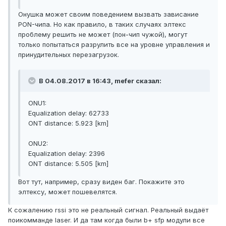
Онушка может своим поведением вызвать зависание
PON-чипа. Но как правило, в таких случаях элтекс
проблему решить не может (пон-чип чужой), могут
только попытаться разрулить все на уровне управления и
принудительных перезагрузок.
В 04.08.2017 в 16:43, mefer сказал:
ONU1:
Equalization delay: 62733
ONT distance: 5.923 [km]
ONU2:
Equalization delay: 2396
ONT distance: 5.505 [km]
Вот тут, например, сразу виден баг. Покажите это
элтексу, может пошевелятся.
К сожалению rssi это не реальный сигнал. Реальный выдаёт
поикомманде laser. И да там когда были b+ sfp модули все