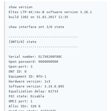
show version

Eltex LTP-4X:rev.B software version 3.26.1 
build 1382 on 31.01.2017 11:35

show interface ont 3/0 state

-----------------------------------

[ONT3/0] state

-----------------------------------

Serial number: ELTX6200F88C

Gpon password: 0000000000

Gpon-port: 3

ONT ID: 0

Equipment ID: NTU-1

Hardware version: 1v3

Software version: 3.24.0.895

Equalization delay: 62733

FEC state: Disable

OMCI port: 1

Alloc IDs: 320 0
