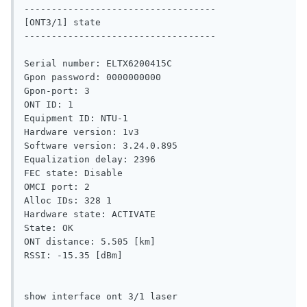
-----------------------------------

[ONT3/1] state

-----------------------------------

Serial number: ELTX6200415C

Gpon password: 0000000000

Gpon-port: 3

ONT ID: 1

Equipment ID: NTU-1

Hardware version: 1v3

Software version: 3.24.0.895

Equalization delay: 2396

FEC state: Disable

OMCI port: 2

Alloc IDs: 328 1

Hardware state: ACTIVATE

State: OK

ONT distance: 5.505 [km]

RSSI: -15.35 [dBm]

show interface ont 3/1 laser
