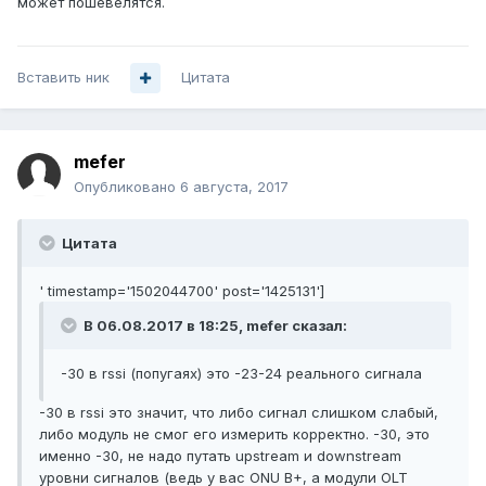
может пошевелятся.
Вставить ник
Цитата
mefer
Опубликовано
6 августа, 2017
Цитата
' timestamp='1502044700' post='1425131']
В 06.08.2017 в 18:25, mefer сказал:
-30 в rssi (попугаях) это -23-24 реального сигнала
-30 в rssi это значит, что либо сигнал слишком слабый,
либо модуль не смог его измерить корректно. -30, это
именно -30, не надо путать upstream и downstream
уровни сигналов (ведь у вас ONU B+, а модули OLT