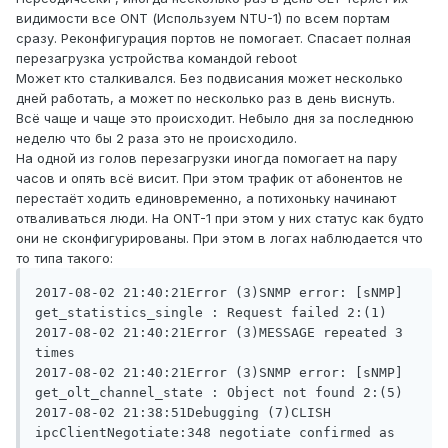
видимости все ONT (Используем NTU-1) по всем портам
сразу. Реконфигурация портов не помогает. Спасает полная
перезагрузка устройства командой reboot
Может кто сталкивался. Без подвисания может несколько
дней работать, а может по несколько раз в день виснуть.
Всё чаще и чаще это происходит. Небыло дня за последнюю
неделю что бы 2 раза это не происходило.
На одной из голов перезагрузки иногда помогает на пару
часов и опять всё висит. При этом трафик от абонентов не
перестаёт ходить единовременно, а потихоньку начинают
отваливаться люди. На ONT-1 при этом у них статус как будто
они не сконфигурированы. При этом в логах наблюдается что
то типа такого:
2017-08-02 21:40:21Error (3)SNMP error: [sNMP] 
get_statistics_single : Request failed 2:(1)

2017-08-02 21:40:21Error (3)MESSAGE repeated 3 
times

2017-08-02 21:40:21Error (3)SNMP error: [sNMP] 
get_olt_channel_state : Object not found 2:(5)

2017-08-02 21:38:51Debugging (7)CLISH 
ipcClientNegotiate:348 negotiate confirmed as 