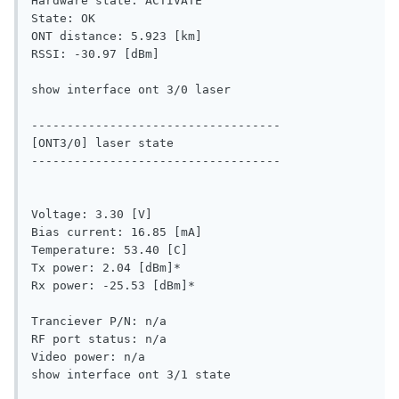
Hardware state: ACTIVATE

State: OK

ONT distance: 5.923 [km]

RSSI: -30.97 [dBm]

show interface ont 3/0 laser

-----------------------------------

[ONT3/0] laser state

-----------------------------------

Voltage: 3.30 [V]

Bias current: 16.85 [mA]

Temperature: 53.40 [C]

Tx power: 2.04 [dBm]*

Rx power: -25.53 [dBm]*

Tranciever P/N: n/a

RF port status: n/a

Video power: n/a

show interface ont 3/1 state
