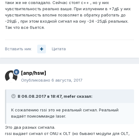
таки же не совпадало. Сейчас стоят с++ , но у них
чувствительность реально выше. При излучении в +7дБ у них
чувствительность вполне позволяет в обратку работать до
-29дБ , при этом входной сигнал на ону -24 -25дБ реальных.
Так что все бъется.
Вставить ник
Цитата
[anp/hsw]
Опубликовано
6 августа, 2017
В 06.08.2017 в 18:47, mefer сказал:
К сожалению rssi это не реальный сигнал. Реальный
выдаёт поикомманде laser.
Это два разных сигнала.
rssi выдает сигнал от ONU к OLT (но бывают модули для OLT,