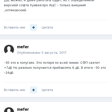
Да, можно, и даже работать будет, но с определенной
версией софта Хуавея.про АЦС - только внешний
,элтековский.
Вставить ник
Цитата
mefer
Опубликовано
5 августа, 2017
-30 это в попугаях. Это потеря по всей линии. СФП светит
+7дБ Но реально получается прибавлять 6 дБ. В итоге -30 это
-24дБ
Вставить ник
Цитата
mefer