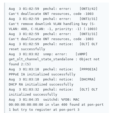
Aug  3 01:02:59  pmchal: error:    [ONT3/42] 
Can't deallocate ONT resources, code -1003

Aug  3 01:02:59  pmchal: error:    [ONT3/31] 
Can't remove downlink VLAN handling key (S-
VLAN: 400, C-VLAN: -1, priority: -1) (-1003)

Aug  3 01:02:59  pmchal: error:    [ONT3/31] 
Can't deallocate ONT resources, code -1003

Aug  3 01:02:59  pmchal: notice:   [OLT] OLT 
reset successfully

Aug  3 01:03:02  snmp: error:    [sNMP] 
get_olt_channel_state_standalone : Object not 
found 2:(5)

Aug  3 01:03:18  pmchal: notice:   [PPPOEIA] 
PPPoE IA initialized successfully

Aug  3 01:03:18  pmchal: notice:   [DHCPRA] 
DHCP RA initialized successfully

Aug  3 01:03:32  pmchal: notice:   [OLT] OLT 
initialized successfully

Aug  3 01:04:35  switchd: %FDB: MAC 
00:00:00:00:00:00 in vlan 400 found at pon-port 
1 but try to register at pon-port 3
