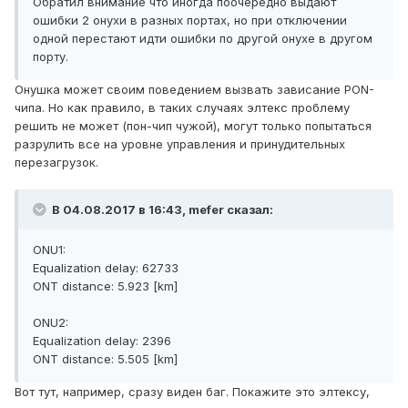
Обратил внимание что иногда поочерёдно выдают
ошибки 2 онухи в разных портах, но при отключении
одной перестают идти ошибки по другой онухе в другом
порту.
Онушка может своим поведением вызвать зависание PON-
чипа. Но как правило, в таких случаях элтекс проблему
решить не может (пон-чип чужой), могут только попытаться
разрулить все на уровне управления и принудительных
перезагрузок.
В 04.08.2017 в 16:43, mefer сказал:
ONU1:
Equalization delay: 62733
ONT distance: 5.923 [km]
ONU2:
Equalization delay: 2396
ONT distance: 5.505 [km]
Вот тут, например, сразу виден баг. Покажите это элтексу,