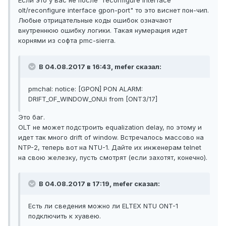
Если это у вас не после "reconfigure interface
olt/reconfigure interface gpon-port" то это виснет пон-чип.
Любые отрицательные коды ошибок означают
внутреннюю ошибку логики. Такая нумерация идет
корнями из софта pmc-sierra.
В 04.08.2017 в 16:43, mefer сказал:
pmchal: notice: [GPON] PON ALARM:
DRIFT_OF_WINDOW_ONUi from [ONT3/17]
Это баг.
OLT не может подстроить equalization delay, по этому и
идет так много drift of window. Встречалось массово на
NTP-2, теперь вот на NTU-1. Дайте их инженерам telnet
на свою железку, пусть смотрят (если захотят, конечно).
В 04.08.2017 в 17:19, mefer сказал:
Есть ли сведения можно ли ELTEX NTU ONT-1
подключить к хуавею.