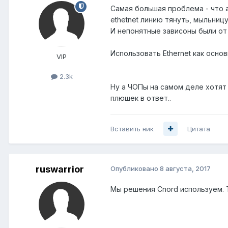
Самая большая проблема - что а
ethetnet линию тянуть, мыльни
И непонятные зависоны были от 
Использовать Ethernet как осно
VIP
2.3k
Ну а ЧОПы на самом деле хотят 
плюшек в ответ..
Вставить ник
Цитата
ruswarrior
Опубликовано
8 августа, 2017
Мы решения Cnord используем. Та