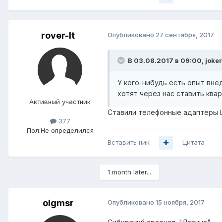
rover-lt
Опубликовано
27 сентября, 2017
В 03.08.2017 в 09:00,
joke
У кого-нибудь есть опыт вн
хотят через нас ставить квар
Активный участник
Ставили телефонные адаптеры Li
377
Пол:
Не определился
Вставить ник
Цитата
1 month later...
olgmsr
Опубликовано
15 ноября, 2017