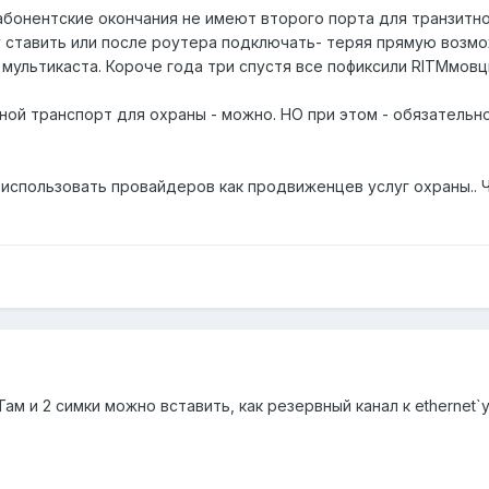
бонентские окончания не имеют второго порта для транзитног
цу ставить или после роутера подключать- теряя прямую возмо
мультикаста. Короче года три спустя все пофиксили RITMмовц
вной транспорт для охраны - можно. НО при этом - обязательно
использовать провайдеров как продвиженцев услуг охраны.. Ч
м и 2 симки можно вставить, как резервный канал к ethernet`у