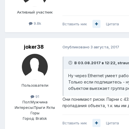
Активный участник
9.8k
Вставить ник
Цитата
joker38
Опубликовано
3 августа, 2017
В 03.08.2017 в 12:22, strau
Ну через Ethernet умеет рабо
Только если подпишитесь - н
Пользователи
объектом выезжает группа ре
91
Они понимают риски. Парни с 4
Пол:
Мужчина
пропадания объекта, т.к. мы им
Интересы:
Прыги Яхты
Горы
Город:
Bratsk
Вставить ник
Цитата