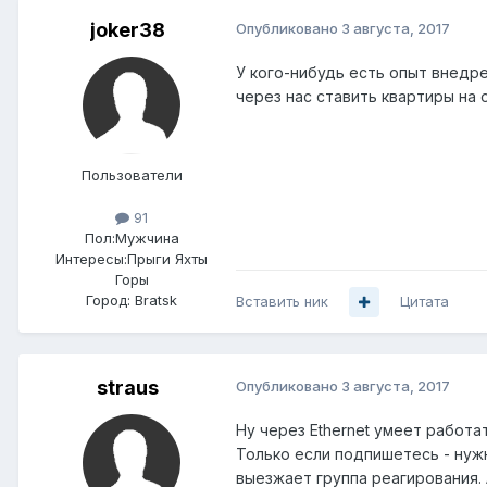
joker38
Опубликовано
3 августа, 2017
У кого-нибудь есть опыт внедр
через нас ставить квартиры на о
Пользователи
91
Пол:
Мужчина
Интересы:
Прыги Яхты
Горы
Город:
Bratsk
Вставить ник
Цитата
straus
Опубликовано
3 августа, 2017
Ну через Ethernet умеет работат
Только если подпишетесь - нуж
выезжает группа реагирования.