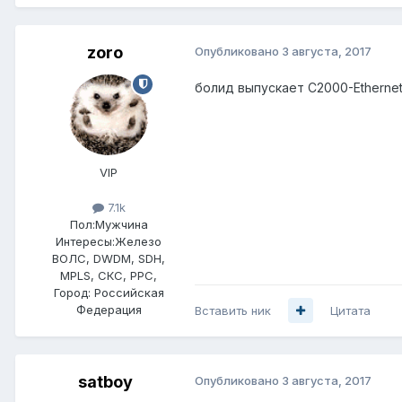
zoro
Опубликовано
3 августа, 2017
болид выпускает C2000-Ethernet
VIP
7.1k
Пол:
Мужчина
Интересы:
Железо
ВОЛС, DWDM, SDH,
MPLS, СКС, РРС,
Город:
Российская
Федерация
Вставить ник
Цитата
satboy
Опубликовано
3 августа, 2017