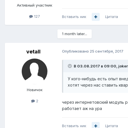
Активный участник
127
Вставить ник
Цитата
1 month later...
vetall
Опубликовано
25 сентября, 2017
В 03.08.2017 в 09:00,
joke
У кого-нибудь есть опыт вн
хотят через нас ставить квар
Новичок
2
через интернетовский модуль рабо
работает аж на ура
Вставить ник
Цитата