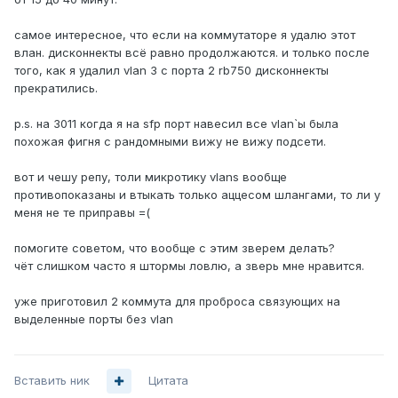
самое интересное, что если на коммутаторе я удалю этот
влан. дисконнекты всё равно продолжаются. и только после
того, как я удалил vlan 3 с порта 2 rb750 дисконнекты
прекратились.
p.s. на 3011 когда я на sfp порт навесил все vlan`ы была
похожая фигня с рандомными вижу не вижу подсети.
вот и чешу репу, толи микротику vlans вообще
противопоказаны и втыкать только аццесом шлангами, то ли у
меня не те приправы =(
помогите советом, что вообще с этим зверем делать?
чёт слишком часто я штормы ловлю, а зверь мне нравится.
уже приготовил 2 коммута для проброса связующих на
выделенные порты без vlan
Вставить ник
Цитата