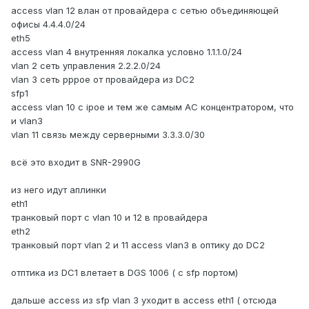
access vlan 12 влан от провайдера с сетью объединяющей
офисы 4.4.4.0/24
eth5
access vlan 4 внутренняя локалка условно 1.1.1.0/24
vlan 2 сеть управления 2.2.2.0/24
vlan 3 сеть pppoe от провайдера из DC2
sfp1
access vlan 10 с ipoe и тем же самым AC концентратором, что
и vlan3
vlan 11 связь между серверными 3.3.3.0/30
всё это входит в SNR-2990G
из него идут аплинки
eth1
транковый порт с vlan 10 и 12 в провайдера
eth2
транковый порт vlan 2 и 11 access vlan3 в оптику до DC2
отптика из DC1 влетает в DGS 1006 ( c sfp портом)
дальше access из sfp vlan 3 уходит в access eth1 ( отсюда