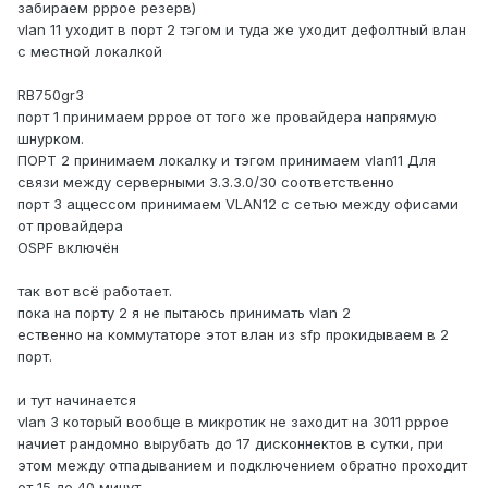
забираем рррое резерв)
vlan 11 уходит в порт 2 тэгом и туда же уходит дефолтный влан
с местной локалкой
RB750gr3
порт 1 принимаем рррое от того же провайдера напрямую
шнурком.
ПОРТ 2 принимаем локалку и тэгом принимаем vlan11 Для
связи между серверными 3.3.3.0/30 соответственно
порт 3 аццессом принимаем VLAN12 с сетью между офисами
от провайдера
OSPF включён
так вот всё работает.
пока на порту 2 я не пытаюсь принимать vlan 2
ественно на коммутаторе этот влан из sfp прокидываем в 2
порт.
и тут начинается
vlan 3 который вообще в микротик не заходит на 3011 рррое
начиет рандомно вырубать до 17 дисконнектов в сутки, при
этом между отпадыванием и подключением обратно проходит
от 15 до 40 минут.