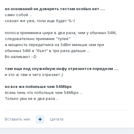
но оснований не доверять тестам особых нет ....
само собой ...
сказал же уже, толи еще будет %-)
полоса приемника шире в два раза, чем у обычных 54M,
следовательно приемник "тупее"
а мощность передатчика на 5dBm меньше чем при
обычных 54M а "бъет" в три раза дальше ...
Во наливают :-D
там еще под служебную инфу отрезается порядком ....
и хто ж там и чего отрезает ;)
но все же побольше чем 54Mbps
ясень пень что побольше чем 54Mbps ...
Только увы не в два раза ...
Вставить ник
Цитата