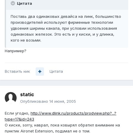
Цитата
Поставь два одинаковых девайса на линк, большинство
производителей используют фирменные технологии
удвоения ширины канала, при условии использования
одинаковых железок. Это есть и у киски, и у длинка,
кого не возьми.
Например?
Вставить ник
Цитата
static
Опубликовано
14 июня, 2005
Если угодно,
http://www.dlink.ru/products/prodview.php?...?
type=17&id=243
О киске, sorry, наврал, пока ковырял обратил внимание на
пунктик Aironet Extension, подумал не о том.