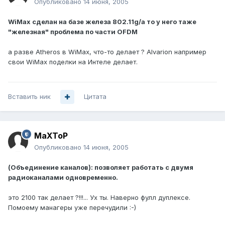
Опубликовано
14 июня, 2005
WiMax сделан на базе железа 802.11g/a то у него таже
"железная" проблема по части OFDM
а разве Atheros в WiMax, что-то делает ? Alvarion например
свои WiMax поделки на Интеле делает.
Вставить ник
Цитата
MaXToP
Опубликовано
14 июня, 2005
(Объединение каналов): позволяет работать с двумя
радиоканалами одновременно.
это 2100 так делает ?!!!... Ух ты. Наверно фулл дуплексе.
Помоему манагеры уже перечудили :-)