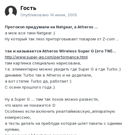
Гость
Опубликовано
14 июня, 2005
Протокол придумали не Netgear, а Atheros ...
а мож все таки Netgear ;)
Ну который так тихо приторговывает товаром от Z-com ...
так и называется Atheros Wireless Super G (это TM)...
http://www.super-ag.com/performance.html
там картинка специально нарисована,
т.е. элементарно можно увидеть где Super G а где Turbo ;)
динамик Turbo так в Atheros и не доделали,
а вот статик Turbo да, работает :)
С осени прошлого года ;)
Ну а Super G .... там так лохов можно развести,
что мало не покажется :D
Особенно если включить реалтаймовскую_аппаратную
компрессию,
а тесты делать на приблуде которая шлет пакеты с одними
нулями,