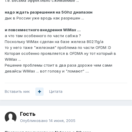
т.е. весьма эффективно сжимаемые ...
надо ждать разрешения на 5Ghz диапазон
дык в России уже вродь как разрешен ...
и повсеместного внедрения WiMax ...
а что там особенного по части сабжа ?
Поскольку WiMax сделан на базе железа 802.11g/a
то у него таже "железная" проблема по части OFDM :D
Которая особенно проявляется в OFDMA ну тот который в
WiMax ...
Решение проблемы стоит в два раза дороже чем сами
девайсы WiMax ... вот голову и "ломают" ....
Вставить ник
Цитата
Гость
Опубликовано
14 июня, 2005