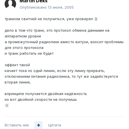
Martin Deks
Опубликовано
13 июня, 2005
транком свитчей не получиться, уже проверял :))
дело в том что транк, это протокол обмена данными на
аппаратном уровне
а промежуточный радиолинк вместо витухи, вносит проблемы
для этого протокола
и транк работать не будет
эффект такой
качает тока по однй линии, если эту линиу прервать,
отключением питания радиолинка, то тут же задействуется
вторая линия,
впринципе получается двойная надёжность
но вот двойной скорости не получишь
:((
Вставить ник
Цитата