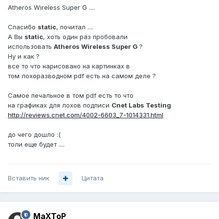
Atheros Wireless Super G ....
Спасибо
static
, почитал ....
А Вы
static
, хоть один раз пробовали
использовать
Atheros Wireless Super G
?
Ну и как ?
все то что нарисовано на картинках в
том лохоразводном pdf есть на самом деле ?
Самое печальное в том pdf есть то что
на графиках для лохов подписи
Cnet Labs Testing
http://reviews.cnet.com/4002-6603_7-1014331.html
до чего дошло :(
толи еще будет ....
Вставить ник
Цитата
MaXToP