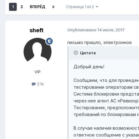
1
2
ВПЕРЁД
Страница 1 из 2
sheft
Опубликовано
14 июля, 2017
письмо пришло, электронное
Цитата
Добрый день!
VIP
Сообщаем, что для проведен
2.1k
тестировании операторам св
Система блокировки предста
через нее агент АС «Ревизор»
Тестирование, предположител
требований по блокировкам н
В случае наличия возможност
ответное сообщение с указа