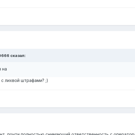
D666 сказал:
я на
 с лихвой штрафами? ;)
нт, почти полностью снимающий ответственность с оператора.