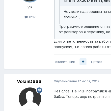
В 15.07.2017 в 14:51, And
VIP
Неужели надзоровцы напис
логично :)
12.1k
Программное решение опять 
от ревизоров я переживу, но 
Если ответственность за работу
пропускам, т.к. логика работы 
Вставить ник
Цитата
VolanD666
Опубликовано
17 июля, 2017
Нет слов. Т.е. РКН потратился 
бабла. Теперь еще потратятся н