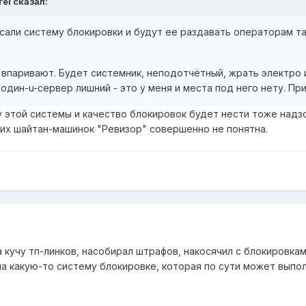
rei сказал:
али систему блокировки и будут ее раздавать операторам та
впаривают. Будет системник, неподотчётный, жрать электро и
один-u-сервер лишний - это у меня и места под него нету. Пр
 этой системы и качество блокировок будет нести тоже надзор
этих шайтан-машинок "Ревизор" совершенно не понятна.
на кучу тп-линков, насобирал штрафов, накосячил с блокировка
а какую-то систему блокировке, которая по сути может выпол