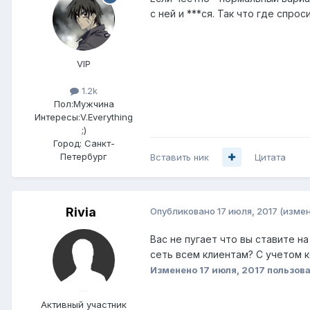
с ней и ***ся. Так что где спрос
VIP
1.2k
Пол:
Мужчина
Интересы:
V.Everything
;)
Город:
Санкт-
Петербург
Вставить ник
Цитата
Rivia
Опубликовано
17 июля, 2017
(изме
Вас не пугает что вы ставите н
сеть всем клиентам? С учетом 
Изменено
17 июля, 2017
пользова
Активный участник