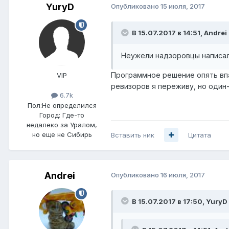
YuryD
Опубликовано
15 июля, 2017
В 15.07.2017 в 14:51, Andrei
Неужели надзоровцы написали
Программное решение опять впа
VIP
ревизоров я переживу, но один-
6.7k
Пол:
Не определился
Город:
Где-то
недалеко за Уралом,
но еще не Сибирь
Вставить ник
Цитата
Andrei
Опубликовано
16 июля, 2017
В 15.07.2017 в 17:50, YuryD