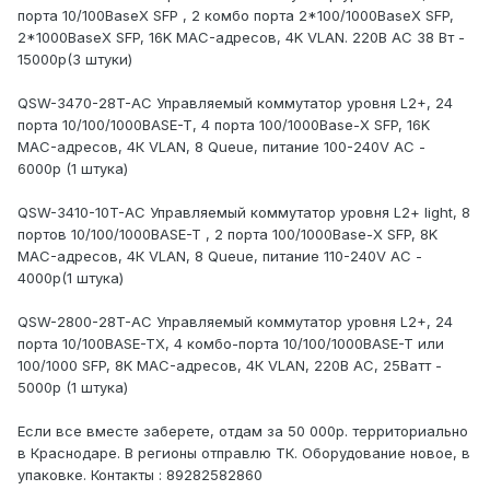
порта 10/100BaseX SFP , 2 комбо порта 2*100/1000BaseX SFP,
2*1000BaseX SFP, 16K MAC-адресов, 4K VLAN. 220В АС 38 Вт -
15000р(3 штуки)
QSW-3470-28T-AC Управляемый коммутатор уровня L2+, 24
порта 10/100/1000BASE-T, 4 порта 100/1000Base-X SFP, 16K
MAC-адресов, 4К VLAN, 8 Queue, питание 100-240V АС -
6000р (1 штука)
QSW-3410-10T-АС Управляемый коммутатор уровня L2+ light, 8
портов 10/100/1000BASE-T , 2 порта 100/1000Base-X SFP, 8K
MAC-адресов, 4К VLAN, 8 Queue, питание 110-240V АС -
4000р(1 штука)
QSW-2800-28T-AC Управляемый коммутатор уровня L2+, 24
порта 10/100BASE-TX, 4 комбо-порта 10/100/1000BASE-T или
100/1000 SFP, 8K MAC-адресов, 4К VLAN, 220В АС, 25Ватт -
5000р (1 штука)
Если все вместе заберете, отдам за 50 000р. территориально
в Краснодаре. В регионы отправлю ТК. Оборудование новое, в
упаковке. Контакты : 89282582860