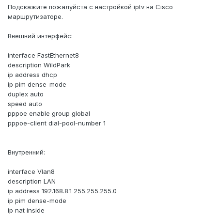
Подскажите пожалуйста с настройкой iptv на Cisco
маршрутизаторе.
Внешний интерфейс:
interface FastEthernet8
description WildPark
ip address dhcp
ip pim dense-mode
duplex auto
speed auto
pppoe enable group global
pppoe-client dial-pool-number 1
Внутренний:
interface Vlan8
description LAN
ip address 192.168.8.1 255.255.255.0
ip pim dense-mode
ip nat inside