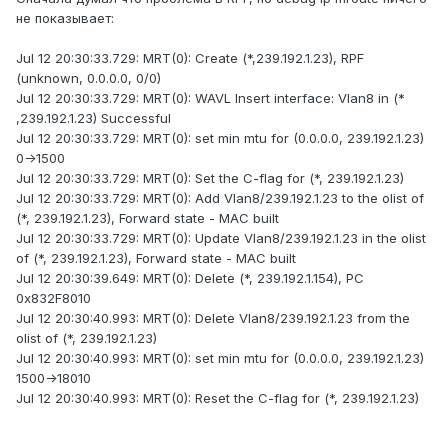
не показывает:
Jul 12 20:30:33.729: MRT(0): Create (*,239.192.1.23), RPF
(unknown, 0.0.0.0, 0/0)
Jul 12 20:30:33.729: MRT(0): WAVL Insert interface: Vlan8 in (*
,239.192.1.23) Successful
Jul 12 20:30:33.729: MRT(0): set min mtu for (0.0.0.0, 239.192.1.23)
0->1500
Jul 12 20:30:33.729: MRT(0): Set the C-flag for (*, 239.192.1.23)
Jul 12 20:30:33.729: MRT(0): Add Vlan8/239.192.1.23 to the olist of
(*, 239.192.1.23), Forward state - MAC built
Jul 12 20:30:33.729: MRT(0): Update Vlan8/239.192.1.23 in the olist
of (*, 239.192.1.23), Forward state - MAC built
Jul 12 20:30:39.649: MRT(0): Delete (*, 239.192.1.154), PC
0x832F8010
Jul 12 20:30:40.993: MRT(0): Delete Vlan8/239.192.1.23 from the
olist of (*, 239.192.1.23)
Jul 12 20:30:40.993: MRT(0): set min mtu for (0.0.0.0, 239.192.1.23)
1500->18010
Jul 12 20:30:40.993: MRT(0): Reset the C-flag for (*, 239.192.1.23)