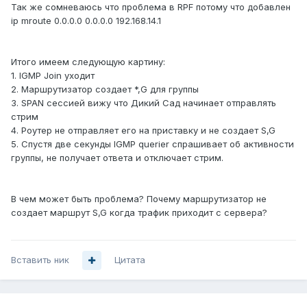
Так же сомневаюсь что проблема в RPF потому что добавлен
ip mroute 0.0.0.0 0.0.0.0 192.168.14.1
Итого имеем следующую картину:
1. IGMP Join уходит
2. Маршрутизатор создает *,G для группы
3. SPAN сессией вижу что Дикий Сад начинает отправлять
стрим
4. Роутер не отправляет его на приставку и не создает S,G
5. Спустя две секунды IGMP querier спрашивает об активности
группы, не получает ответа и отключает стрим.
В чем может быть проблема? Почему маршрутизатор не
создает маршрут S,G когда трафик приходит с сервера?
Вставить ник
Цитата