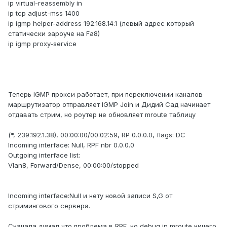
ip virtual-reassembly in
ip tcp adjust-mss 1400
ip igmp helper-address 192.168.14.1 (левый адрес который
статически зароуче на Fa8)
ip igmp proxy-service
Теперь IGMP прокси работает, при переключении каналов
маршрутизатор отправляет IGMP Join и Дидий Сад начинает
отдавать стрим, но роутер не обновляет mroute таблицу
(*, 239.192.1.38), 00:00:00/00:02:59, RP 0.0.0.0, flags: DC
Incoming interface: Null, RPF nbr 0.0.0.0
Outgoing interface list:
Vlan8, Forward/Dense, 00:00:00/stopped
Incoming interface:Null и нету новой записи S,G от
стримингового сервера.
Сначала думал что проблема в RPF, но debug ip mroute ничего