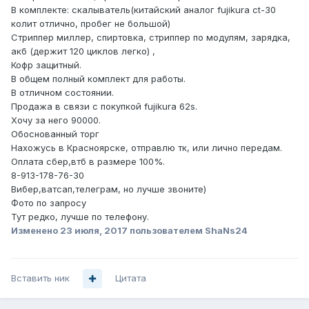
В комплекте: скалыватель(китайский аналог fujikura ct-30
колит отлично, пробег не большой)
Стриппер миллер, спиртовка, стриппер по модулям, зарядка,
акб (держит 120 циклов легко) ,
Кофр защитный.
В общем полный комплект для работы.
В отличном состоянии.
Продажа в связи с покупкой fujikura 62s.
Хочу за него 90000.
Обоснованный торг
Нахожусь в Красноярске, отправлю тк, или лично передам.
Оплата сбер,втб в размере 100%.
8-913-178-76-30
Вибер,ватсап,телеграм, но лучше звоните)
Фото по запросу
Тут редко, лучше по телефону.
Изменено
23 июля, 2017
пользователем ShaNs24
Вставить ник
Цитата