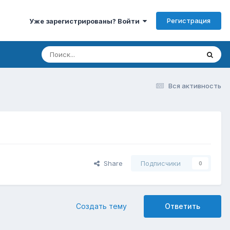
Регистрация
Уже зарегистрированы? Войти
Вся активность
Share
Подписчики
0
Создать тему
Ответить