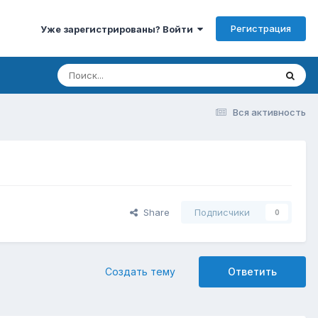
Регистрация
Уже зарегистрированы? Войти
Вся активность
Share
Подписчики
0
Создать тему
Ответить