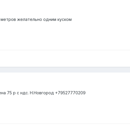
0 метров желательно одним куском
ена 75 р с ндс. Н.Новгород +79527770209