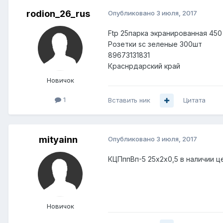
rodion_26_rus
Опубликовано
3 июля, 2017
Ftp 25парка экранированная 45
Розетки sc зеленые 300шт
89673131831
Краснрдарский край
Новичок
1
Вставить ник
Цитата
mityainn
Опубликовано
3 июля, 2017
КЦПппВп-5 25х2х0,5 в наличии ц
Новичок