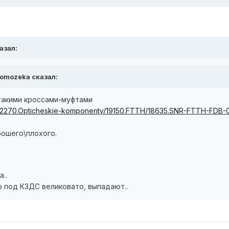
казал:
romozeka сказал:
 такими кроссами-муфтами
og/02270.Opticheskie-komponenty/19150.FTTH/18635.SNR-FTTH-FDB
рошего\плохого.
..
 под КЗДС великовато, выпадают..