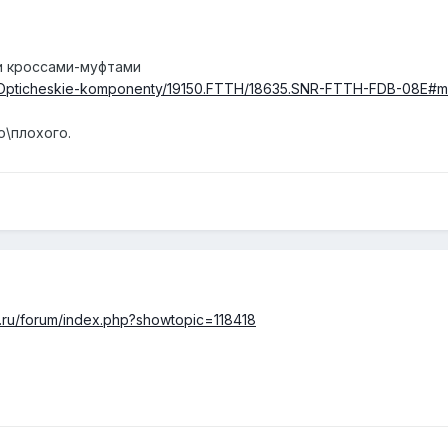
ми кроссами-муфтами
70.Opticheskie-komponenty/19150.FTTH/18635.SNR-FTTH-FDB-08E#
о\плохого.
g.ru/forum/index.php?showtopic=118418