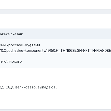
ozeka сказал:
кими кроссами-муфтами
02270.Opticheskie-komponenty/19150.FTTH/18635.SNR-FTTH-FDB-08
его\плохого.
од КЗДС великовато, выпадают..