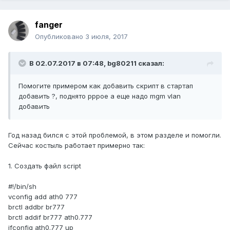
fanger
Опубликовано
3 июля, 2017
В 02.07.2017 в 07:48, bg80211 сказал:
Помогите примером как добавить скрипт в стартап
добавить ?, поднято pppoe а еще надо mgm vlan
добавить
Год назад бился с этой проблемой, в этом разделе и помогли.
Сейчас костыль работает примерно так:
1. Создать файл script
#!/bin/sh
vconfig add ath0 777
brctl addbr br777
brctl addif br777 ath0.777
ifconfig ath0.777 up