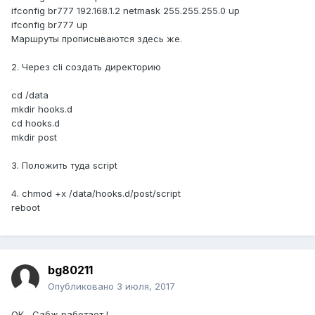
ifconfig br777 192.168.1.2 netmask 255.255.255.0 up
ifconfig br777 up
Маршруты прописываются здесь же.
2. Через cli создать директорию
cd /data
mkdir hooks.d
cd hooks.d
mkdir post
3. Положить туда script
4. chmod +x /data/hooks.d/post/script
reboot
bg80211
Опубликовано
3 июля, 2017
ОК , Сабж работает !