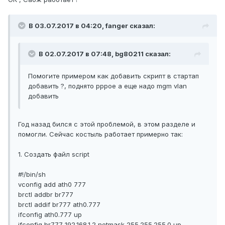
В 03.07.2017 в 04:20, fanger сказал:
В 02.07.2017 в 07:48, bg80211 сказал:
Помогите примером как добавить скрипт в стартап
добавить ?, поднято pppoe а еще надо mgm vlan
добавить
Год назад бился с этой проблемой, в этом разделе и
помогли. Сейчас костыль работает примерно так:
1. Создать файл script
#!/bin/sh
vconfig add ath0 777
brctl addbr br777
brctl addif br777 ath0.777
ifconfig ath0.777 up
ifconfig br777 192.168.1.2 netmask 255.255.255.0 up