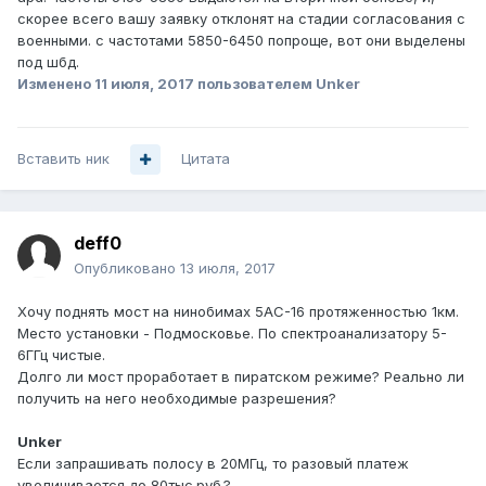
скорее всего вашу заявку отклонят на стадии согласования с
военными. с частотами 5850-6450 попроще, вот они выделены
под шбд.
Изменено
11 июля, 2017
пользователем Unker
Вставить ник
Цитата
deff0
Опубликовано
13 июля, 2017
Хочу поднять мост на нинобимах 5АС-16 протяженностью 1км.
Место установки - Подмосковье. По спектроанализатору 5-
6ГГц чистые.
Долго ли мост проработает в пиратском режиме? Реально ли
получить на него необходимые разрешения?
Unker
Если запрашивать полосу в 20МГц, то разовый платеж
увеличивается до 80тыс.руб.?