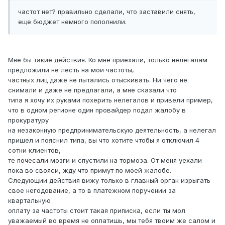
частот нет? правильно сделали, что заставили снять,
еще бюджет немного пополнили.
Мне бы такие действия. Ко мне приехали, только нелегалам
предложили не лесть на мои частоты,
частных лиц даже не пытались отыскивать. Ни чего не
снимали и даже не предлагали, а мне сказали что
типа я хочу их руками похерить нелегалов и привели пример,
что в одном регионе один провайдер подал жалобу в
прокуратуру
на незаконную предпринимательскую деятельность, а нелегал
пришел и пояснил типа, вы что хотите чтобы я отключил 4
сотни клиентов,
те почесали мозги и спустили на тормоза. От меня уехали
пока во свояси, жду что примут по моей жалобе.
Следующии действия вижу только в главный орган изрыгать
свое негодование, а то в платежном поручении за
квартальную
оплату за частоты стоит такая приписка, если ты мол
уважаемый во время не оплатишь, мы тебя твоим же салом и