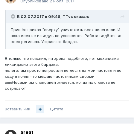
Опубликовано
2 июля, 2017
В 02.07.2017 в 09:48, TTvs сказал:
Пришёл приказ "сверху" уничтожать всех нелегалов. И
пока всех не изведут, не успокоятся. Работа ведётся во
всех регионах. Устраняют бардак.
Я только что пояснил, ни хрена подобного, нет механизма
ликвидации этого бардака,
нелегалам просто попросили не лесть на мои частоты и по
ходу я понял что мешаю частотникам своими
вые
П
осами им спокойней живется, когда их с места не
сотрясают.
Вставить ник
Цитата
areat