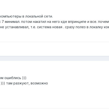
 компьютеры в локальной сети.
с 7 минимал. потом накатил на него кде впринципе и все. поч
е устанавливал, т.е. система новая . сразу полез в локалку к
м ошиблись )))
 ))) там разжуют, возможно