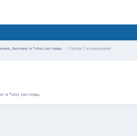
ние, биллинг и *unix системы
Centos 7 я новенький
г и *unix системы