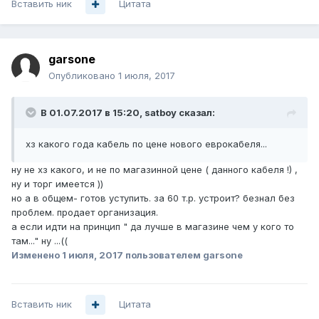
Вставить ник
Цитата
garsone
Опубликовано
1 июля, 2017
В 01.07.2017 в 15:20, satboy сказал:
хз какого года кабель по цене нового еврокабеля...
ну не хз какого, и не по магазинной цене ( данного кабеля !) ,
ну и торг имеется ))
но а в общем- готов уступить. за 60 т.р. устроит? безнал без
проблем. продает организация.
а если идти на принцип " да лучше в магазине чем у кого то
там..." ну ...((
Изменено
1 июля, 2017
пользователем garsone
Вставить ник
Цитата