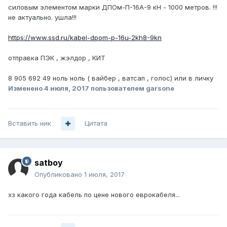
силовым элементом марки ДПОм-П-16А-9 кН - 1000 метров. !!!
не актуально. ушла!!!
https://www.ssd.ru/kabel-dpom-p-16u-2kh8-9kn
отправка ПЭК , жэлдор , КИТ
8 905 692 49 ноль ноль ( вайбер , ватсап , голос) или в личку
Изменено
4 июля, 2017
пользователем garsone
Вставить ник
Цитата
satboy
Опубликовано
1 июля, 2017
хз какого года кабель по цене нового еврокабеля...