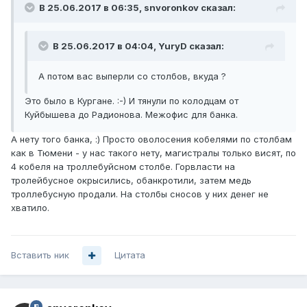
В 25.06.2017 в 06:35, snvoronkov сказал:
В 25.06.2017 в 04:04, YuryD сказал:
А потом вас выперли со столбов, вкуда ?
Это было в Кургане. :-) И тянули по колодцам от
Куйбышева до Радионова. Межофис для банка.
А нету того банка, :) Просто оволосения кобелями по столбам
как в Тюмени - у нас такого нету, магистралы только висят, по
4 кобеля на троллебуйсном столбе. Горвласти на
тролейбусное окрысились, обанкротили, затем медь
троллебусную продали. На столбы сносов у них денег не
хватило.
Вставить ник
Цитата