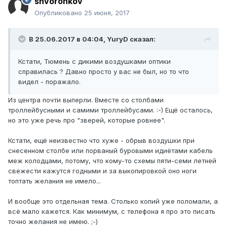
snvoronkov
Опубликовано
25 июня, 2017
В 25.06.2017 в 04:04, YuryD сказал:
Кстати, Тюмень с дикими воздушками оптики
справилась ? Давно просто у вас не был, но то что
видел - поражало.
Из центра почти выперли. Вместе со столбами
троллейбусными и самими троллейбусами. :-) Ещё осталось,
но это уже речь про "зверей, которые ровнее".
Кстати, ещё неизвестно что хуже - обрыв воздушки при
снесенном столбе или порваный буровыми идиётами кабель
меж колодцами, потому, что кому-то схемы пяти-семи летней
свежести кажутся годными и за выкопировкой оно ноги
топтать желания не имело...
И вообще это отдельная тема. Столько копий уже поломали, а
всё мало кажется. Как минимум, с телефона я про это писать
точно желания не имею. ;-)