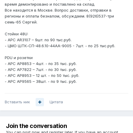
время демонтировано и поставлено на склад.
Все находится в Москве. Вопрос доставки, отправки в
регионы и оплаты безналом, обсуждаем. 8(926)537-три
семь-65 Сергей.
Стойки 48U:
- APC AR3107 – 9шт. по 90 тыс.руб.
- ЦМО ШТК-СП-48.6.10-44АА-9005 - 7шт. - по 25 тыс.руб.
PDU и розетки
- APC AP8853 – 4шт. - по 35 тыс. руб.
- APC AP7822 – 7шт. - по 30 тыс. руб.
- APC AP8953 – 12 шт. - по 50 тыс. руб.
- APC AP9565 – 38шт. - по 9 тыс. руб.
Вставить ник
Цитата
Join the conversation
You can post now and register later. If you have an account,