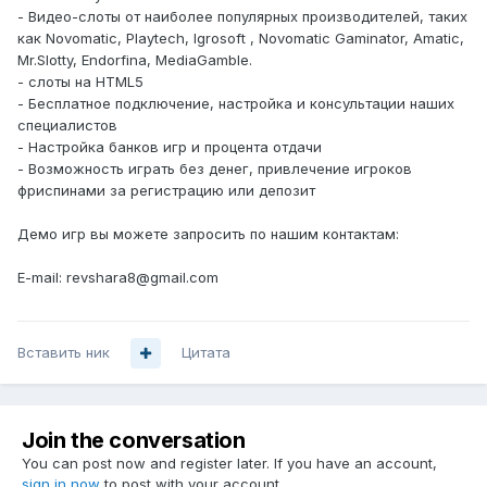
- Видео-слоты от наиболее популярных производителей, таких
как Novomatic, Playtech, Igrosoft , Novomatic Gaminator, Amatic,
Mr.Slotty, Endorfina, MediaGamble.
- слоты на HTML5
- Бесплатное подключение, настройка и консультации наших
специалистов
- Настройка банков игр и процента отдачи
- Возможность играть без денег, привлечение игроков
фриспинами за регистрацию или депозит
Демо игр вы можете запросить по нашим контактам:
E-mail: revshara8@gmail.com
Вставить ник
Цитата
Join the conversation
You can post now and register later. If you have an account,
sign in now
to post with your account.