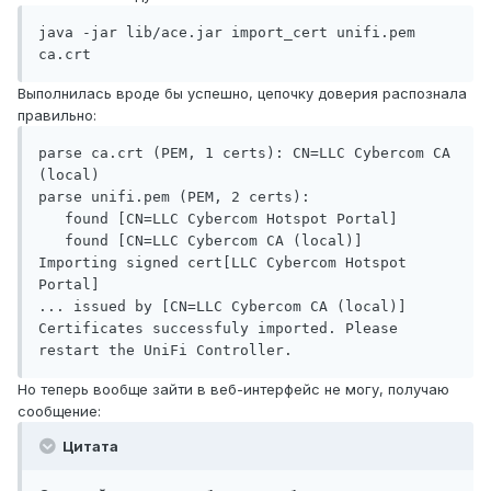
java -jar lib/ace.jar import_cert unifi.pem 
ca.crt
Выполнилась вроде бы успешно, цепочку доверия распознала
правильно:
parse ca.crt (PEM, 1 certs): CN=LLC Cybercom CA 
(local)

parse unifi.pem (PEM, 2 certs):

   found [CN=LLC Cybercom Hotspot Portal]

   found [CN=LLC Cybercom CA (local)]

Importing signed cert[LLC Cybercom Hotspot 
Portal]

... issued by [CN=LLC Cybercom CA (local)]

Certificates successfuly imported. Please 
Но теперь вообще зайти в веб-интерфейс не могу, получаю
сообщение:
Цитата