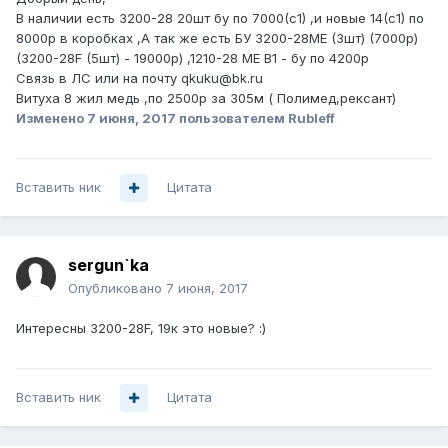
В наличии есть 3200-28 20шт бу по 7000(с1) ,и новые 14(с1) по
8000р в коробках ,А так же есть БУ 3200-28МЕ (3шт) (7000р)
(3200-28F (5шт) - 19000р) ,1210-28 МЕ В1 - бу по 4200р
Связь в ЛС или на почту qkuku@bk.ru
Витуха 8 жил медь ,по 2500р за 305м ( Полимед,рексант)
Изменено
7 июня, 2017
пользователем Rubleff
Вставить ник
Цитата
sergun`ka
Опубликовано
7 июня, 2017
Интересны 3200-28F, 19к это новые? :)
Вставить ник
Цитата