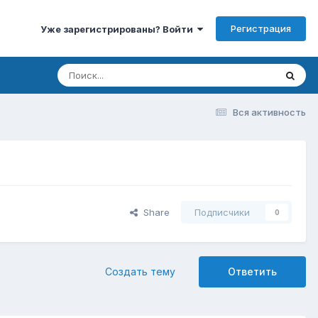
Регистрация
Уже зарегистрированы? Войти
Вся активность
Share
Подписчики
0
Создать тему
Ответить