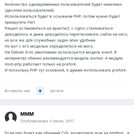
Количество одновременных пользователей будет невелико
(десятки пользователей).
Использоваться будет в основном PHP, потом нужно будет
прикрутить Perl.
Решил остановиться на apache2; с nginx сталкиваться
доводилось и даже доводилось перетаскивать сайты на него,
но все же для служебных задач апач удобнее.
Но вот с его моделью определиться не могу.
На Debian 8 по умолчанию используется модель event. В
интернетах обычно рекомендуется модель worker. А модуль
mod-php работает только на prefork.
И поскольку PHP тут основной, я думаю использовать prefork.
Вставить ник
Цитата
MMM
Опубликовано
5 июня, 2017
Если perl будет как обычный CGI, посмотрите еще на lighttpd , а