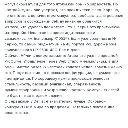
могут скрываться для того чтобы как обычно заработать. По
настройке, как они уверяют, это практически cisco. Хорошо,
но опять же с количеством мануалов, сообществ для решения
вопросов и обсуждений dell, ну никак не сравнится.
Из того, что удалось посмотреть, то X-серия это практически
интерпрайс. Неплохое по производительности и
возможностям (например X1052P). Если уже сравнивать N-
серию, то самый бюджетный на 48 портов PoE дороже уже
прикупленного HP 2530-48G-Poe в двое.
Сейчас, HP-ки в новом варианте Aruba это уже не прошлый
ProCurve. Управление через Web стало минимальным, а для
большинства базовых настроек хочется использовать именно
его. Плодить какие-то сложные конфигурации, не думаю, что
нам придется. По хорошему нужна производительность,
стабильность, базовый функционал, оперативность
администрирования и устранение косяков. Кампусных сетей
не будет - все в одном здании.
С серваками у Dell все значительно лучше. Основной
конкурент HP в мире по продажам. Остальные почти в два
раза отстают.