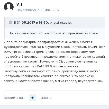
v_r
Опубликовано
31 мая, 2017
В 31.05.2017 в 14:50, pilottt сказал:
Но, как заверяют, что настройка это практически Cisco.
Давайте посмотрим беспристрастно: инженер сможет
руководствуясь только мануалами Cisco настроить свитч Dell?
99% что не сможет (речь о чем-то более серьезном чем
настройка 5 виланов, и предполагаем что инженер не крупный
специалист по сетям). Комьюнити Cisco поможет в поиске
проблем на свитчах Dell? 99% что не поможет.
Поэтому пока не покажут что свитч производителя X можно
настроить копипастом конфига со свитча Y то рассказы
"свитч X настраивается как Y", мягко говоря, неубедительны.
Вставить ник
Цитата