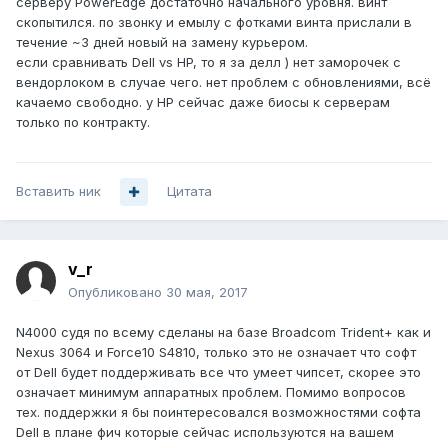
серверу PowerEdge достаточно начального уровня. винт
скопытился. по звонку и емылу с фотками винта прислали в
течение ~3 дней новый на замену курьером.
если сравнивать Dell vs HP, то я за делл ) нет заморочек с
вендорлоком в случае чего. нет проблем с обновлениями, всё
качаемо свободно. у HP сейчас даже биосы к серверам
только по контракту.
Вставить ник
Цитата
v_r
Опубликовано
30 мая, 2017
N4000 судя по всему сделаны на базе Broadcom Trident+ как и
Nexus 3064 и Force10 S4810, только это не означает что софт
от Dell будет поддерживать все что умеет чипсет, скорее это
означает минимум аппаратных проблем. Помимо вопросов
тех. поддержки я бы поинтересовался возможностями софта
Dell в плане фич которые сейчас используются на вашем