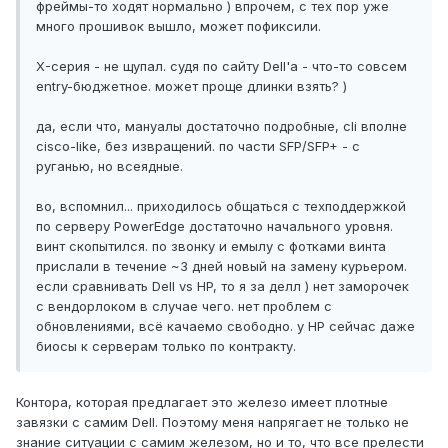
фреймы-то ходят нормально ) впрочем, с тех пор уже
много прошивок вышло, может пофиксили.
X-серия - не щупал. судя по сайту Dell'а - что-то совсем
entry-бюджетное. может проще длинки взять? )
да, если что, мануалы достаточно подробные, cli вполне
cisco-like, без извращений. по части SFP/SFP+ - с
руганью, но всеядные.
во, вспомнил... приходилось общаться с техподдержкой
по серверу PowerEdge достаточно начального уровня.
винт скопытился. по звонку и емылу с фотками винта
прислали в течение ~3 дней новый на замену курьером.
если сравнивать Dell vs HP, то я за делл ) нет заморочек
с вендорлоком в случае чего. нет проблем с
обновлениями, всё качаемо свободно. у HP сейчас даже
биосы к серверам только по контракту.
Контора, которая предлагает это железо имеет плотные
завязки с самим Dell. Поэтому меня напрягает не только не
знание ситуации с самим железом, но и то, что все прелести