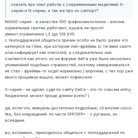
сказать про опыт работы с современными моделями X-
серии и N-серии, а так же про их саппорт?
N4000-серия - в качестве 10G трафикомолотилок - вполне
нормальные свитчи, работают, кушать не просят.
умеют ограниченно L3 (до 128 SVI).
с техподдержкой общаться причин особо не было. разве что
наткнулся на глюк, при котором vlan-фреймы (с тэгами) свитч
классифицирует как oversized, а следовательно они
считаются как errors. но на форуме dell'а уже было несколько
упоминаний подобных странностей, поэтому заморачиваться
не стал - фреймы-то ходят нормально ) впрочем, с тех пор уже
много прошивок вышло, может пофиксили.
X-серия - не щупал. судя по сайту Dell'а - что-то совсем entry-
бюджетное. может проще длинки взять? )
да, если что, мануалы достаточно подробные, cli вполне cisco-
like, без извращений. по части SFP/SFP+ - с руганью, но
всеядные.
во, вспомнил... приходилось общаться с техподдержкой по