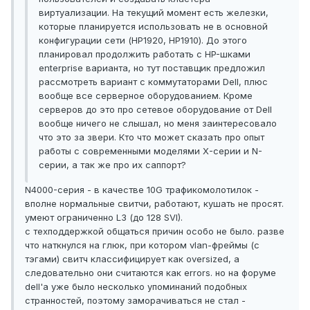
виртуализации. На текущий момент есть железки,
которые планируется использовать не в основной
конфигурации сети (HP1920, HP1910). До этого
планировал продолжить работать с HP-шками
enterprise варианта, но тут поставщик предложил
рассмотреть вариант с коммутаторами Dell, плюс
вообще все серверное оборудованием. Кроме
серверов до это про сетевое оборудование от Dell
вообще ничего не слышал, но меня заинтересовало
что это за звери. Кто что может сказать про опыт
работы с современными моделями X-серии и N-
серии, а так же про их саппорт?
N4000-серия - в качестве 10G трафикомолотилок -
вполне нормальные свитчи, работают, кушать не просят.
умеют ограниченно L3 (до 128 SVI).
с техподдержкой общаться причин особо не было. разве
что наткнулся на глюк, при котором vlan-фреймы (с
тэгами) свитч классифицирует как oversized, а
следовательно они считаются как errors. но на форуме
dell'а уже было несколько упоминаний подобных
странностей, поэтому заморачиваться не стал -