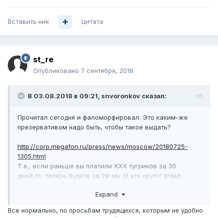
Вставить ник
Цитата
st_re
Опубликовано
7 сентября, 2018
В 03.08.2018 в 09:21,
snvoronkov
сказал:
Прочитал сегодня и фаломорфировал. Это каким-же
презервативом надо быть, чтобы такое выдать?
http://corp.megafon.ru/press/news/moscow/20180725-
1305.html
Т.е., если раньше вы платили XXX тугриков за 30
дней,то теперь будете за 28-мь. И это круто! (Нам).
Expand
Аффтар клиентов явно за долб..бов держит.
Все нормально, по просьбам трудящихся, которым не удобно