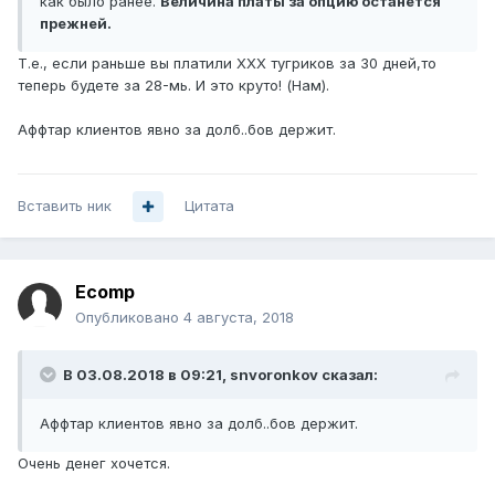
как было ранее.
Величина платы за опцию останется
прежней.
Т.е., если раньше вы платили XXX тугриков за 30 дней,то
теперь будете за 28-мь. И это круто! (Нам).
Аффтар клиентов явно за долб..бов держит.
Вставить ник
Цитата
Ecomp
Опубликовано
4 августа, 2018
В 03.08.2018 в 09:21,
snvoronkov
сказал:
Аффтар клиентов явно за долб..бов держит.
Очень денег хочется.