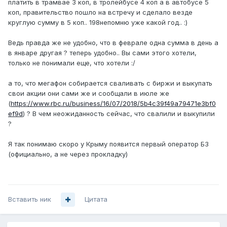
платить в трамвае 3 коп, в тролейбусе 4 коп а в автобусе 5
коп, правительство пошло на встречу и сделало везде
круглую сумму в 5 коп.. 198непомню уже какой год.. :)
Ведь правда же не удобно, что в феврале одна сумма в день а
в январе другая ? теперь удобно.. Вы сами этого хотели,
только не понимали еще, что хотели :/
а то, что мегафон собирается сваливать с биржи и выкупать
свои акции они сами же и сообщали в июле же
(
https://www.rbc.ru/business/16/07/2018/5b4c39f49a79471e3bf0
ef9d
) ? В чем неожиданность сейчас, что свалили и выкупили
?
Я так понимаю скоро у Крыму появится первый оператор Б3
(официально, а не через прокладку)
Вставить ник
Цитата