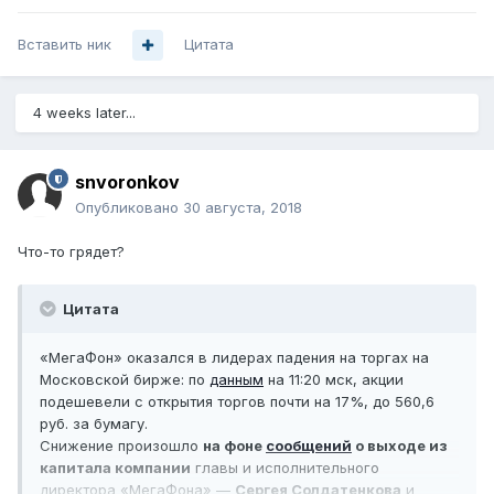
Вставить ник
Цитата
4 weeks later...
snvoronkov
Опубликовано
30 августа, 2018
Что-то грядет?
Цитата
«МегаФон» оказался в лидерах падения на торгах на
Московской бирже: по
данным
на 11:20 мск, акции
подешевели с открытия торгов почти на 17%, до 560,6
руб. за бумагу.
Снижение произошло
на фоне
сообщений
о выходе из
капитала компании
главы и исполнительного
директора «МегаФона» —
Сергея Солдатенкова
и