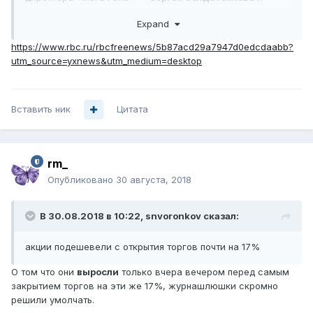
Геворка Вермишяна
.
Expand
Солдатенков продал 255,5 тыс. GDR, или 0,0412% в
https://www.rbc.ru/rbcfreenews/5b87acd29a7947d0edcdaabb?
уставном капитале телекоммуникационного оператора
utm_source=yxnews&utm_medium=desktop
(обыкновенные акции ему напрямую не принадлежали),
Вермишян продал 6 тыс. обыкновенных акций
«МегаФона», что соответствует доле в уставном
Вставить ник
капитале эмитента в размере порядка 0,000968%.
Цитата
Еще одним фактором стало снижение кредитного
рейтинга компании агентством Standard & Poor's — с
BBB- до BB+, прогноз — «стабильный».
rm_
Опубликовано
30 августа, 2018
В 30.08.2018 в 10:22,
snvoronkov
сказал:
акции подешевели с открытия торгов почти на 17%
О том что они
выросли
только вчера вечером перед самым
закрытием торгов на эти же 17%, журнашлюшки скромно
решили умолчать.