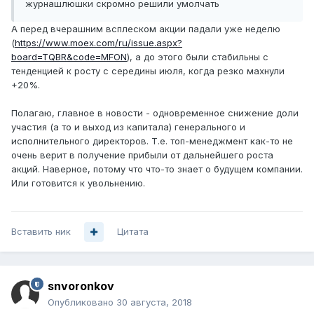
журнашлюшки скромно решили умолчать
А перед вчерашним всплеском акции падали уже неделю
(
https://www.moex.com/ru/issue.aspx?
board=TQBR&code=MFON
), а до этого были стабильны с
тенденцией к росту с середины июля, когда резко махнули
+20%.
Полагаю, главное в новости - одновременное снижение доли
участия (а то и выход из капитала) генерального и
исполнительного директоров. Т.е. топ-менеджмент как-то не
очень верит в получение прибыли от дальнейшего роста
акций. Наверное, потому что что-то знает о будущем компании.
Или готовится к увольнению.
Вставить ник
Цитата
snvoronkov
Опубликовано
30 августа, 2018