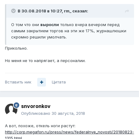
В 30.08.2018 в 10:27,
rm_
сказал:
О том что они
выросли
только вчера вечером перед
самым закрытием торгов на эти же 17%, журнашлюшки
скромно решили умолчать.
Прикольно.
Но меня не то напрягает, а персоналии.
Вставить ник
Цитата
snvoronkov
Опубликовано
30 августа, 2018
А вот, похоже, откель ноги растут:
http://corp.megafon.ru/press/news/federalnye_novosti/20180823-
1315.html