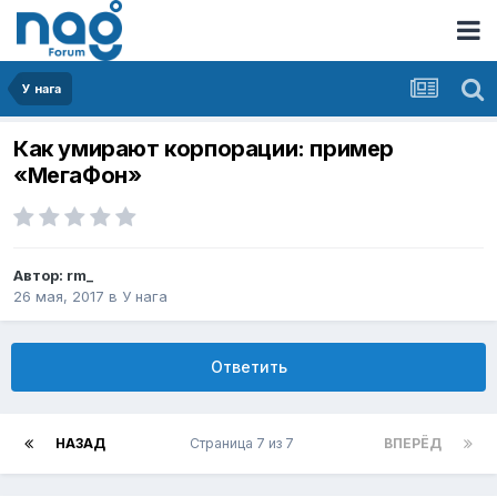
У нага
Как умирают корпорации: пример
«МегаФон»
Автор:
rm_
26 мая, 2017
в
У нага
Ответить
НАЗАД
Страница 7 из 7
ВПЕРЁД