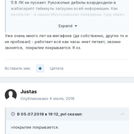
1) В ЛК не пускает. Рукожопые дебилы вхардкодили в
жабаскрипт таймауты загрузки всей информации. Как
результат - в наших Мухосрансках попадаешь туда через
8 раз на 9-й.
Expand
2) Звоню на ТП... А там уже всех ТП разогнали! Теперь у
них ТП железная. Русского языка не понимает,
Уже очень много лет на мегафоне (да собственно, других то и
английского - тоже. Еле уговорил со второй попытки
не пробовал) - работает всё как часы: инет летает, звонки
руганью вперемежку с нормальными словами до
звонятся, покрытие покрывается. Я хз.
живого человека достучаться.
3) Живой чел, видать, только вчера из-за парты вылез. И
дернул-же его черт про мой броузер (а я с нескольких
Вставить ник
проверял) и "с какого телефона я в интернет захожу"
Цитата
спросить (а я с компа под линем)... Скорее всего,
пожалел уже секунд через 20. :-)
...
Justas
Вобщем, Слонику тоже звиздец. Идет проторенной
Опубликовано
6 июля, 2018
тропой Пчелайна и Сберсранка. Все свистит, пердит,
пыжится и... не работает. И никто не знает, почему "не" и
В 05.07.2018 в 19:12,
pvl
сказал:
когда таки "да".
>покрытие покрывается.