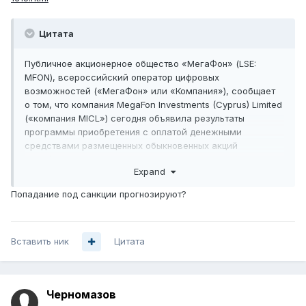
Цитата
Публичное акционерное общество «МегаФон» (LSE:
MFON), всероссийский оператор цифровых
возможностей («МегаФон» или «Компания»), сообщает
о том, что компания MegaFon Investments (Cyprus) Limited
(«компания MICL») сегодня объявила результаты
программы приобретения с оплатой денежными
средствами размещенных обыкновенных акций
МегаФона, номинальной стоимостью 0,1 рублей каждая
Expand
(«Обыкновенные акции»), и глобальных депозитарных
расписок по Положению S и Правилу 144А («ГДР»),
Попадание под санкции прогнозируют?
каждая из которых удостоверяет права на одну
Обыкновенную акцию («Программа приобретения»).
...
Вставить ник
Цитата
Черномазов