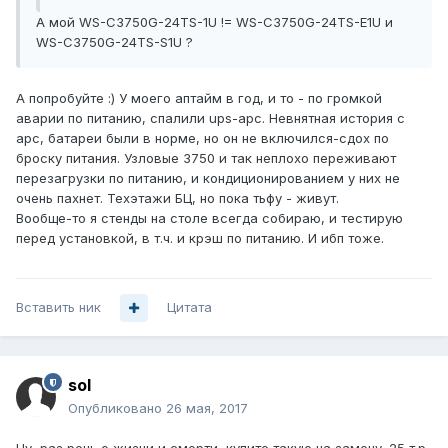
А мой WS-C3750G-24TS-1U != WS-C3750G-24TS-E1U и
WS-C3750G-24TS-S1U ?
А попробуйте :) У моего аптайм в год, и то - по громкой
аварии по питанию, спалили ups-apc. Невнятная история с
apc, батареи были в норме, но он не включился-сдох по
броску питания. Узловые 3750 и так неплохо переживают
перезагрузки по питанию, и кондиционированием у них не
очень пахнет. Техэтажи БЦ, но пока тьфу - живут.
Вообще-то я стенды на столе всегда собираю, и тестирую
перед установкой, в т.ч. и крэш по питанию. И ибп тоже.
Вставить ник
Цитата
sol
Опубликовано
26 мая, 2017