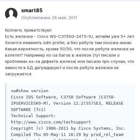
smart85
Опубликовано
26 мая, 2017
Коллеги, приветствую!
Есть железка - Cisco WS-C3750G-24TS-1U, аптайм уже 5+ лет.
Хочется изменить sdm prefer, а без ребута там похоже никак.
Какая вероятность, кроме 50/50, что после ребута железка не
взлетит? Например из-за багов в железе (тут писали о
проблемах из-за дефекта железа) или писали про случаи, что
емкости в БД деградируют и после ребута железка не
загружается.
sw#show version

Cisco IOS Software, C3750 Software (C3750-
IPSERVICESK9-M), Version 12.2(55)SE3, RELEASE 
SOFTWARE (fc1)

Technical Support: 
http://www.cisco.com/techsupport

Copyright (c) 1986-2011 by Cisco Systems, Inc.

Compiled Thu 05-May-11 16:29 by prod_rel_team
