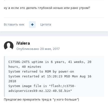
ну а если это делать глубокой ночью или рано утром?
Вставить ник
Цитата
iValera
Опубликовано
29 мая, 2017
C3750G-24TS uptime is 6 years, 41 weeks, 20 
hours, 40 minutes

System returned to ROM by power-on

System restarted at 15:20:23 MSD Mon Aug 16 
2010

System image file is "flash:/c3750-
advipservicesk9-mz.122-40.SE.bin"
Предлагаю превратить тред в "у кого больше")