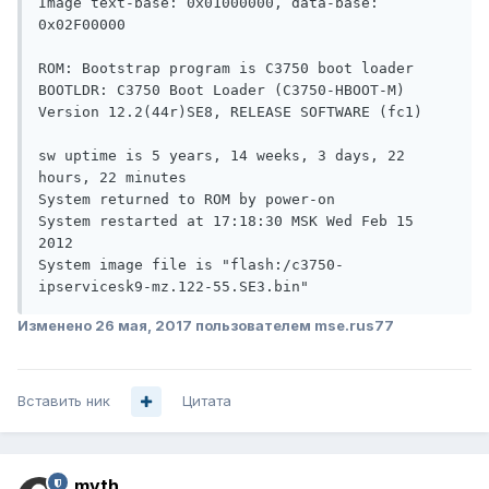
Image text-base: 0x01000000, data-base: 
0x02F00000

ROM: Bootstrap program is C3750 boot loader

BOOTLDR: C3750 Boot Loader (C3750-HBOOT-M) 
Version 12.2(44r)SE8, RELEASE SOFTWARE (fc1)

sw uptime is 5 years, 14 weeks, 3 days, 22 
hours, 22 minutes

System returned to ROM by power-on

System restarted at 17:18:30 MSK Wed Feb 15 
2012

System image file is "flash:/c3750-
Изменено
26 мая, 2017
пользователем mse.rus77
Вставить ник
Цитата
myth