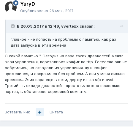
YuryD
Опубликовано
26 мая, 2017
В 26.05.2017 в 12:49, vvertexx сказал:
главное - не попасть на проблемы с памятью, как раз
дата выпуска в эти времена
С какой памятью ? Сегодня на паре таких древностей менял
влан управления, перезаливая конфиг по tftp. Ессессно они не
ребутились, но отпадали из управления. ну и конфиг
применился, и сохранился без проблем. А они у меня сильно
древние... Этих пара еще в сети, держу из-за sfp и pvst.
Третий - в складе дохлостей - просто вылетело несколько
портов, в обстановке серверной комнаты.
Вставить ник
Цитата