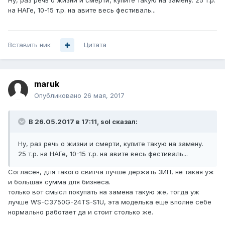
Ну, раз речь о жизни и смерти, купите такую на замену. 25 т.р.
на НАГе, 10-15 т.р. на авите весь фестиваль...
Вставить ник
Цитата
maruk
Опубликовано
26 мая, 2017
В 26.05.2017 в 17:11, sol сказал:
Ну, раз речь о жизни и смерти, купите такую на замену.
25 т.р. на НАГе, 10-15 т.р. на авите весь фестиваль...
Согласен, для такого свитча лучше держать ЗИП, не такая уж
и большая сумма для бизнеса.
только вот смысл покупать на замена такую же, тогда уж
лучше WS-C3750G-24TS-S1U, эта моделька еще вполне себе
нормально работает да и стоит столько же.