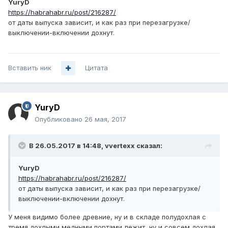
YuryD
https://habrahabr.ru/post/216287/
от даты выпуска зависит, и как раз при перезагрузке/
выключении-включении дохнут.
Вставить ник
Цитата
YuryD
Опубликовано
26 мая, 2017
В 26.05.2017 в 14:48, vvertexx сказал:
YuryD
https://habrahabr.ru/post/216287/
от даты выпуска зависит, и как раз при перезагрузке/
выключении-включении дохнут.
У меня видимо более древние, ну и в складе полудохлая с
тремя дохлыми медными портами лежит, ну и совсем дохлая