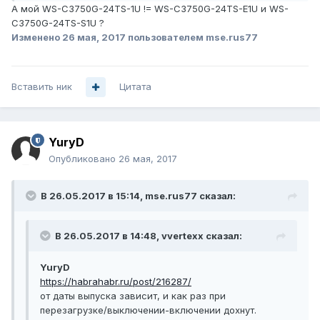
А мой WS-C3750G-24TS-1U != WS-C3750G-24TS-E1U и WS-
C3750G-24TS-S1U ?
Изменено
26 мая, 2017
пользователем mse.rus77
Вставить ник
Цитата
YuryD
Опубликовано
26 мая, 2017
В 26.05.2017 в 15:14, mse.rus77 сказал:
В 26.05.2017 в 14:48, vvertexx сказал:
YuryD
https://habrahabr.ru/post/216287/
от даты выпуска зависит, и как раз при
перезагрузке/выключении-включении дохнут.