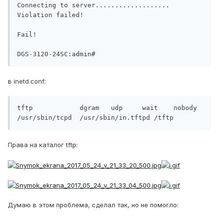
Connecting to server...................

Violation failed!

Fail!

DGS-3120-24SC:admin#
в inetd.conf:
tftp		dgram	udp	wait	nobody	
/usr/sbin/tcpd	/usr/sbin/in.tftpd /tftp
Права на каталог tftp:
Думаю в этом проблема, сделал так, но не помогло: