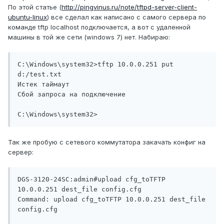
По этой статье (
http://pingvinus.ru/note/tftpd-server-client-
ubuntu-linux
) все сделал как написано с самого сервера по
команде tftp localhost подключается, а вот с удаленной
машины в той же сети (windows 7) нет. Набираю:
C:\Windows\system32>tftp 10.0.0.251 put 
d:/test.txt

Истек таймаут

Сбой запроса на подключение

C:\Windows\system32>
Так же пробую с сетевого коммутатора закачать конфиг на
сервер:
DGS-3120-24SC:admin#upload cfg_toTFTP 
10.0.0.251 dest_file config.cfg

Command: upload cfg_toTFTP 10.0.0.251 dest_file 
config.cfg
