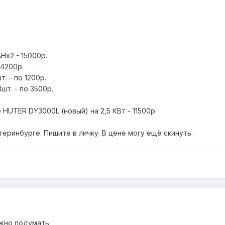
Hx2 - 15000р.
 4200р.
. - по 1200р.
шт. - по 3500р.
HUTER DY3000L (новый) на 2,5 КВт - 11500р.
теринбурге. Пишите в личку. В цене могу ещё скинуть.
можно подумать