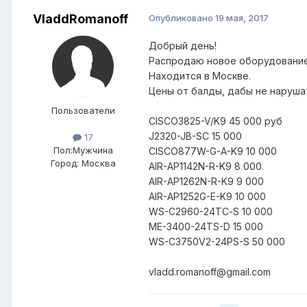
VladdRomanoff
Опубликовано
19 мая, 2017
Добрый день!
Распродаю новое оборудование 
Находится в Москве.
Цены от балды, дабы не наруша
Пользователи
CISCO3825-V/K9 45 000 руб
J2320-JB-SC 15 000
17
Пол:
Мужчина
CISCO877W-G-A-K9 10 000
Город:
Москва
AIR-AP1142N-R-K9 8 000
AIR-AP1262N-R-K9 9 000
AIR-AP1252G-E-K9 10 000
WS-C2960-24TС-S 10 000
ME-3400-24TS-D 15 000
WS-C3750V2-24PS-S 50 000
vladd.romanoff@gmail.com