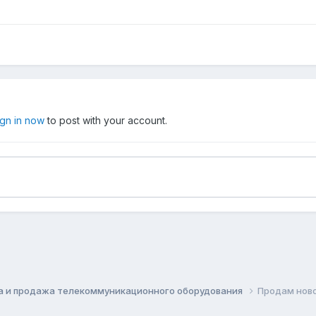
ign in now
to post with your account.
а и продажа телекоммуникационного оборудования
Продам ново