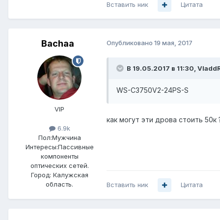
Вставить ник
Цитата
Bachaa
Опубликовано
19 мая, 2017
В 19.05.2017 в 11:30, Vladd
WS-C3750V2-24PS-S
VIP
как могут эти дрова стоить 50к 
6.9k
Пол:
Мужчина
Интересы:
Пассивные
компоненты
оптических сетей.
Город:
Калужская
область.
Вставить ник
Цитата