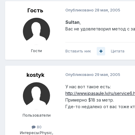
Гость
Опубликовано
28 мая, 2005
Sultan
,
Вас не удовлетворил метод с з
Гости
Вставить ник
Цитата
kostyk
Опубликовано
29 мая, 2005
У нас вот такое есть:
http://www.ipasaule.lv/ru/service6.
Примерно $18 за метр.
Где-то недалеко от вас тоже к
Пользователи
80
Интересы:
Physic,