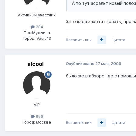
А то тут асфальт новый поло
Активный участник
Зато када захотят копать, про в
284
Пол:
Мужчина
Город:
Vault 13
Вставить ник
Цитата
alcool
Опубликовано
27 мая, 2005
было же в абзоре где с помощь
VIP
996
Город:
москва
Вставить ник
Цитата