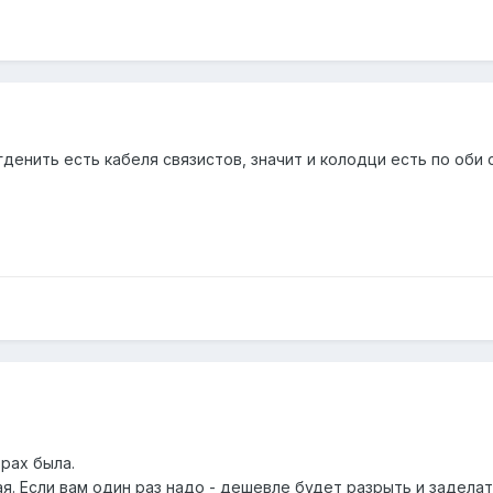
енить есть кабеля связистов, значит и колодци есть по оби 
орах была.
. Если вам один раз надо - дешевле будет разрыть и заделат