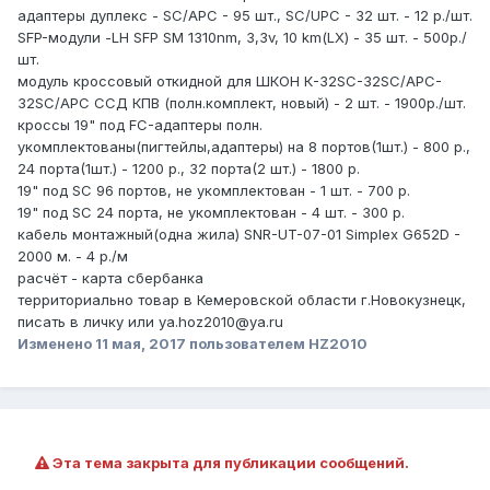
адаптеры дуплекс - SC/APC - 95 шт., SC/UPC - 32 шт. - 12 р./шт.
SFP-модули -LH SFP SM 1310nm, 3,3v, 10 km(LX) - 35 шт. - 500р./
шт.
модуль кроссовый откидной для ШКОН К-32SC-32SC/APC-
32SC/APC ССД КПВ (полн.комплект, новый) - 2 шт. - 1900р./шт.
кроссы 19" под FC-адаптеры полн.
укомплектованы(пигтейлы,адаптеры) на 8 портов(1шт.) - 800 р.,
24 порта(1шт.) - 1200 р., 32 порта(2 шт.) - 1800 р.
19" под SC 96 портов, не укомплектован - 1 шт. - 700 р.
19" под SC 24 порта, не укомплектован - 4 шт. - 300 р.
кабель монтажный(одна жила) SNR-UT-07-01 Simplex G652D -
2000 м. - 4 р./м
расчёт - карта сбербанка
территориально товар в Кемеровской области г.Новокузнецк,
писать в личку или ya.hoz2010@ya.ru
Изменено
11 мая, 2017
пользователем HZ2010
Эта тема закрыта для публикации сообщений.