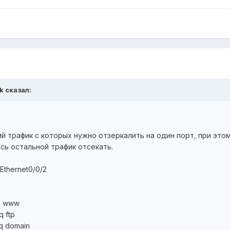
k сказал:
й трафик с которых нужно отзеркалить на один порт, при это
весь остальной трафик отсекать.
tEthernet0/0/2
eq www
q ftp
eq domain