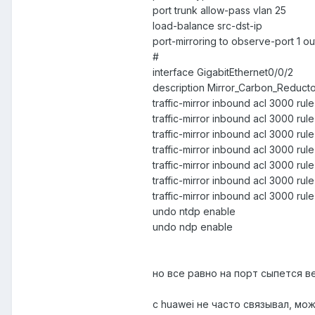
port trunk allow-pass vlan 25
load-balance src-dst-ip
port-mirroring to observe-port 1 o
#
interface GigabitEthernet0/0/2
description Mirror_Carbon_Reducto
traffic-mirror inbound acl 3000 rul
traffic-mirror inbound acl 3000 rul
traffic-mirror inbound acl 3000 rul
traffic-mirror inbound acl 3000 rul
traffic-mirror inbound acl 3000 rul
traffic-mirror inbound acl 3000 rul
traffic-mirror inbound acl 3000 rul
undo ntdp enable
undo ndp enable
но все равно на порт сыпется в
с huawei не часто связывал, мож