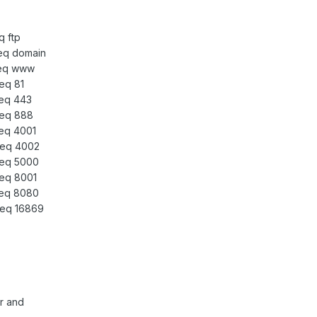
q ftp
 eq domain
t eq www
 eq 81
 eq 443
t eq 888
 eq 4001
t eq 4002
t eq 5000
 eq 8001
t eq 8080
t eq 16869
or and