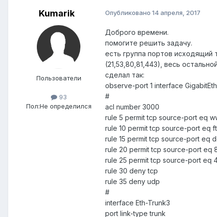
Kumarik
Опубликовано
14 апреля, 2017
Доброго времени.
помогите решить задачу.
есть группа портов исходящий т
(21,53,80,81,443), весь остально
сделал так:
Пользователи
observe-port 1 interface GigabitEt
#
93
Пол:
Не определился
acl number 3000
rule 5 permit tcp source-port eq 
rule 10 permit tcp source-port eq f
rule 15 permit tcp source-port eq 
rule 20 permit tcp source-port eq 
rule 25 permit tcp source-port eq 
rule 30 deny tcp
rule 35 deny udp
#
interface Eth-Trunk3
port link-type trunk