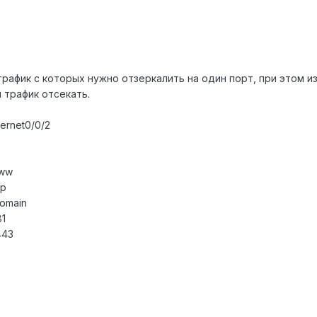
рафик с которых нужно отзеркалить на один порт, при этом и
й трафик отсекать.
hernet0/0/2
www
tp
domain
81
443