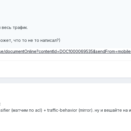
 весь трафик.
может, что то не то написал?)
prise/documentOnline?contentId=DOC1000069535&sendFrom=mobile
:
lassifier (матчим по acl) + traffic-behavior (mirror). ну и вешайте 