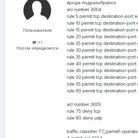
вроде подразобрался
acl number 3004
rule 5 permit tcp destination-port e
rule 10 permit tcp destination-port
rule 15 permit tcp destination-por
Пользователи
rule 20 permit tcp destination-port
93
rule 25 permit tcp destination-port
Пол:
Не определился
rule 30 permit tcp destination-por
rule 35 permit tcp destination-port
rule 40 permit tcp destination-por
rule 45 permit tcp destination-por
rule 50 permit tcp destination-port
rule 55 permit tcp destination-por
rule 60 permit tcp destination-por
acl number 3005
rule 75 deny tcp
rule 80 deny udp
traffic classifier TC_permit1 operat