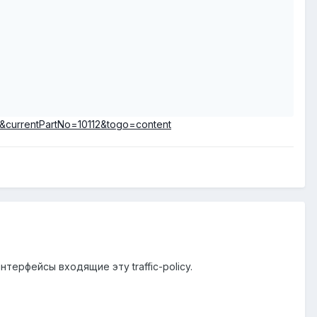
&currentPartNo=10112&togo=content
на интерфейсы входящие эту traffic-policy.