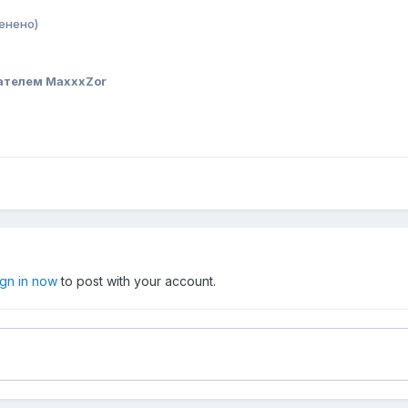
енено)
ателем MaxxxZor
ign in now
to post with your account.