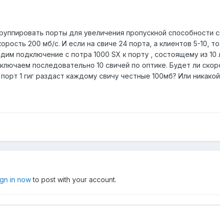
группировать порты для увеличения пропускной способности с
рость 200 мб/с. И если на свиче 24 порта, а клиентов 5-10, то
им подключение с потра 1000 SX к порту , состоящему из 10 л
дключаем последовательно 10 свичей по оптике. Будет ли скоро
орт 1 гиг раздаст каждому свичу честные 100мб? Или никакой
ign in now
to post with your account.