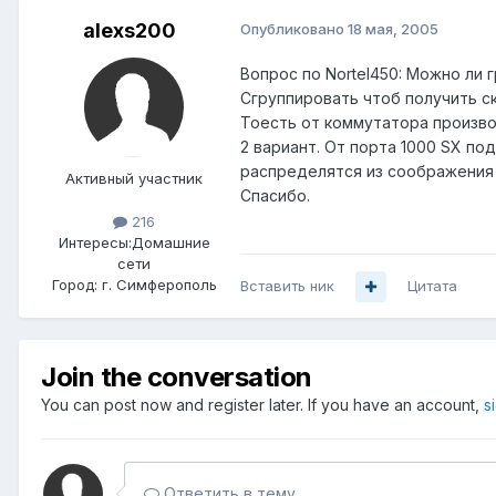
alexs200
Опубликовано
18 мая, 2005
Вопрос по Nortel450: Можно ли 
Сгруппировать чтоб получить ско
Тоесть от коммутатора производ
2 вариант. От порта 1000 SX по
распределятся из соображения п
Активный участник
Спасибо.
216
Интересы:
Домашние
сети
Город:
г. Симферополь
Вставить ник
Цитата
Join the conversation
You can post now and register later. If you have an account,
s
Ответить в тему...