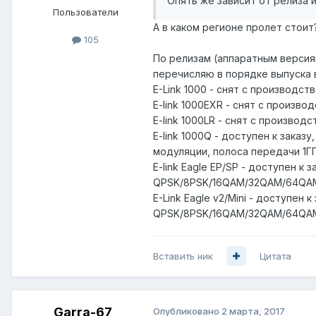
Опять же зависит от релиза 
Пользователи
А в каком регионе пролет стоит
105
По релизам (аппаратным версиям
перечисляю в порядке выпуска 
E-Link 1000 - снят с производс
E-link 1000EXR - снят с произв
E-link 1000LR - снят с произво
E-link 1000Q - доступен к зака
модуляции, полоса передачи 1Г
E-link Eagle EP/SP - доступен 
QPSK/8PSK/16QAM/32QAM/64QAM
E-Link Eagle v2/Mini - доступе
QPSK/8PSK/16QAM/32QAM/64QAM
Вставить ник
Цитата
Garra-67
Опубликовано
2 марта, 2017