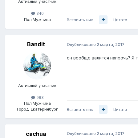
Активный участник
340
Пол:
Мужчина
Вставить ник
Цитата
Bandit
Опубликовано
2 марта, 2017
он вообще валится напрочь? Я т
Активный участник
963
Пол:
Мужчина
Город:
Екатеринбург
Вставить ник
Цитата
cachua
Опубликовано
2 марта, 2017