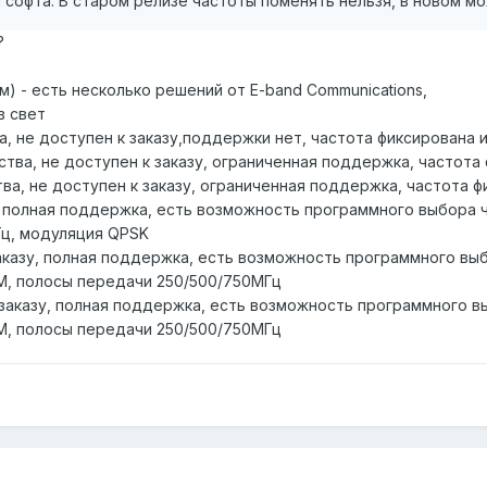
и софта. В старом релизе частоты поменять нельзя, в новом мо
?
) - есть несколько решений от E-band Communications,
в свет
тва, не доступен к заказу,поддержки нет, частота фиксирована
одства, не доступен к заказу, ограниченная поддержка, частот
дства, не доступен к заказу, ограниченная поддержка, частота
зу, полная поддержка, есть возможность программного выбора 
Гц, модуляция QPSK
к заказу, полная поддержка, есть возможность программного 
, полосы передачи 250/500/750МГц
н к заказу, полная поддержка, есть возможность программног
, полосы передачи 250/500/750МГц