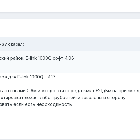
-67 сказал:
кий район. E-link 1000Q софт 4.06
 для E-link 1000Q - 4.17.
с антеннами 0.6м и мощности передатчика +21дБм на приеме д
юстировка плохая, либо трубостойки завалены в сторону.
овать если есть необходимость.