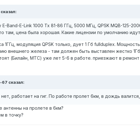
 сказал:
 E-Band-E-Link 1000 Tx 81-86 ГГц, 5000 МГц, QPSK MQB-125-200
то там, цена была хорошая. Какие лицензии по умолчанию иду
са 1ГГц, модуляция QPSK только, дует 1 Гб fullduplex. Мощност
ю внешнего железа - там должен быть выставлен жестко 1Гб с
оят (Билайн, МТС) уже лет 5-6 в работе. приезжают в ремонт 
a-67 сказал:
 нет, работает на гиг. По работе пролет 6км, в дождь валится,
ие антенны на пролете в 6км?
м в точку?