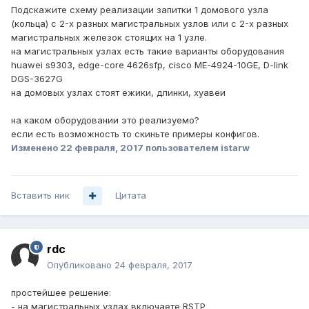
Подскажите схему реализации запитки 1 домового узла
(кольца) с 2-х разных магистральных узлов или с 2-х разных
магистральных железок стоящих на 1 узле.
на магистральных узлах есть такие варианты оборудования
huawei s9303, edge-core 4626sfp, cisco ME-4924-10GE, D-link
DGS-3627G
на домовых узлах стоят ежики, длинки, хуавеи
на каком оборудовании это реализуемо?
если есть возможность то скиньте примеры конфигов.
Изменено
22 февраля, 2017
пользователем istarw
Вставить ник
Цитата
rdc
Опубликовано
24 февраля, 2017
простейшее решение:
- на магистральных узлах включаете RSTP